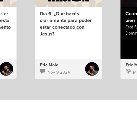
 ser
Día 6: ¿Que hacés
Cuan
 está
diariamente para poder
bien
mento
estar conectado con
Este 
Domin
Jesús?
Eric Mole
Eric 
Nov 9 2024
M