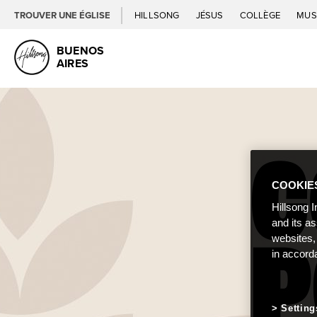
TROUVER UNE ÉGLISE
HILLSONG
JÉSUS
COLLÈGE
MUS
BUENOS
AIRES
COOKIE
Hillsong I
and its a
websites,
in accord
Setting