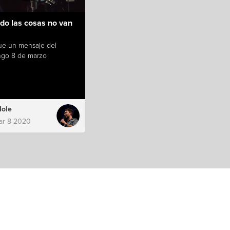
do las cosas no van
fue un mensaje del
go 8 de marzo
Mole
ar 8 2020