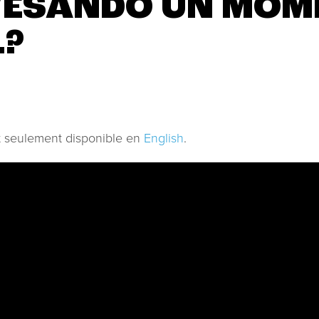
VESANDO UN MOM
L?
st seulement disponible en
English
.