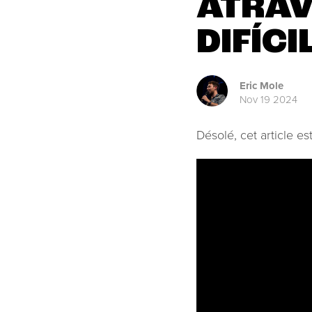
ATRA
DIFÍCI
Eric Mole
Nov 19 2024
Désolé, cet article e