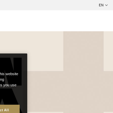
this website
ong
ces you use
ct All