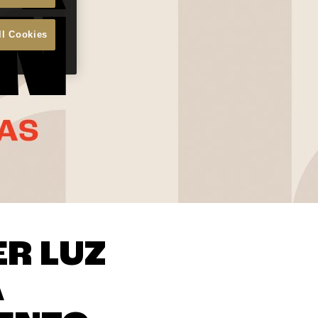
ll Cookies
ER LUZ
Á