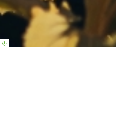
HILLSONG
SISTERHOOD
Somos las mujeres de la Iglesia Hillsong. Creemos en
el poder de la comunidad y en el espíritu colectivo.
Nuestro latido es dar valor a la feminidad. Nuestro
mandato es reunir a mujeres (de todas las edades y
procedencias) que reconozcan y crean en su