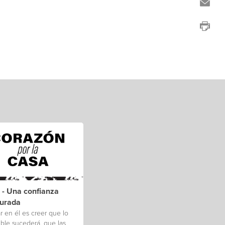
 - Una confianza
aurada
r en él es creer que lo
ble sucederá, que las