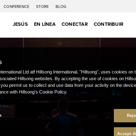
CONFERENCE
STORE
BLOG
JESÚS
EN LÍNEA
CONECTAR
CONTRIBUIR
S
nternational Ltd atf Hillsong International, "Hillsong", uses cookies on 
ssociated Hillsong websites. By accepting the use of cookies on Hills
 you permit us to collect and use data from your activity on the devi
ance with Hillsong's Cookie Policy.
s
Reje
Accept A