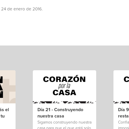
 24 de enero de 2016.
ás el
Día 21 - Construyendo
Día 9
 tu
nuestra casa
rest
Sigamos construyendo nuestra
Confia
casa para que el que está solo
imposi