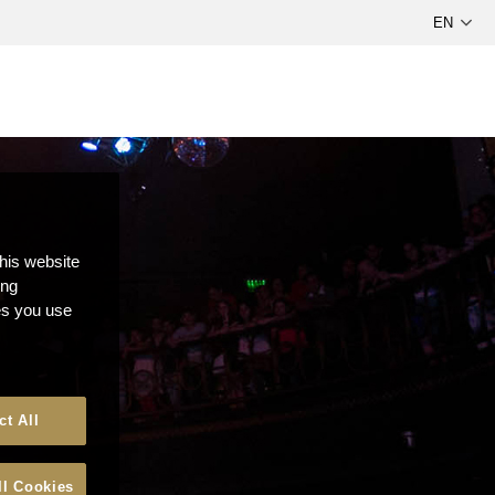
this website
ong
ces you use
ct All
ll Cookies