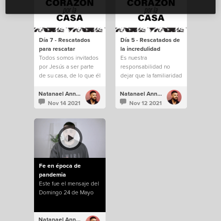
Día 7 - Rescatados
Día 5 - Rescatados de
para rescatar
la incredulidad
Todos somos invitados
Es nuestra
por Jesús a ser parte
responsabilidad no
de su casa, de lo que él
dejar que la familiaridad
está construyendo.
e incredulidad nos
saquen de todo lo que
Natanael Annacondia
Natanael Annacondia
Dios tiene para
Nov 14 2021
Nov 12 2021
nosotros.
Fe en época de
pandemia
Este fue el mensaje del
Domingo 24 de Mayo
Natanael Annacondia