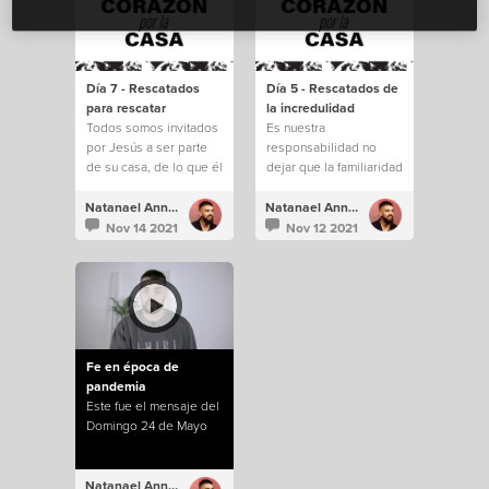
Día 7 - Rescatados
Día 5 - Rescatados de
para rescatar
la incredulidad
Todos somos invitados
Es nuestra
por Jesús a ser parte
responsabilidad no
de su casa, de lo que él
dejar que la familiaridad
está construyendo.
e incredulidad nos
saquen de todo lo que
Natanael Annacondia
Natanael Annacondia
Dios tiene para
Nov 14 2021
Nov 12 2021
nosotros.
Fe en época de
pandemia
Este fue el mensaje del
Domingo 24 de Mayo
Natanael Annacondia