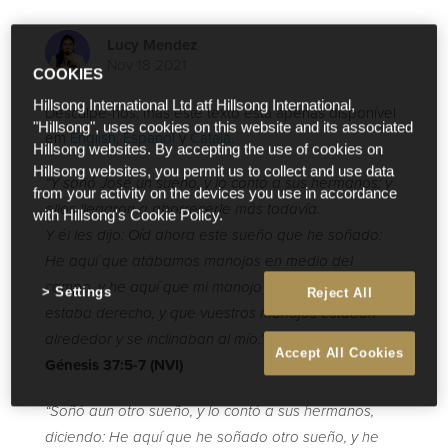
Lucy Mendez
Nov 18 2021
COOKIES
Hillsong International Ltd atf Hillsong International,
Desculpe-nos, mas este texto está apenas disponível
"Hillsong", uses cookies on this website and its associated
em
English
,
Español
y
Català
.
Hillsong websites. By accepting the use of cookies on
Hillsong websites, you permit us to collect and use data
“
Y soñó José un sueño, y lo contó a sus hermanos; y
from your activity on the devices you use in accordance
ellos llegaron a aborrecerle más todavía.
with Hillsong's Cookie Policy.
Y él les dijo: Oíd ahora este sueño que he soñado:
He aquí que atábamos manojos en medio del
campo, y he aquí que mi manojo se levantaba y
Settings
Reject All
estaba derecho, y que vuestros manojos estaban
alrededor y se inclinaban al mío.”
Accept All Cookies
Génesis 37:5-7 (NVI)
“
Soñó aun otro sueño, y lo contó a sus hermanos,
diciendo: He aquí que he soñado otro sueño, y he