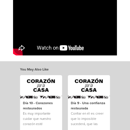
You May Also Like
Día 10 - Corazones
Día 9 - Una confianza
restaurados
restaurada
Es muy importante
Confiar en él es creer
cuidar que nuestro
que lo imposible
corazón esté
sucederá, que las
protegido.
dificultades e