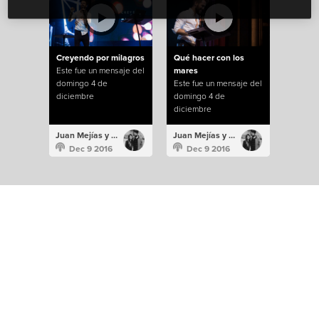
Creyendo por milagros
Qué hacer con los
Este fue un mensaje del
mares
domingo 4 de
Este fue un mensaje del
diciembre
domingo 4 de
diciembre
Juan Mejías y Damsy Mich
Juan Mejías y Damsy Mich
Dec 9 2016
Dec 9 2016