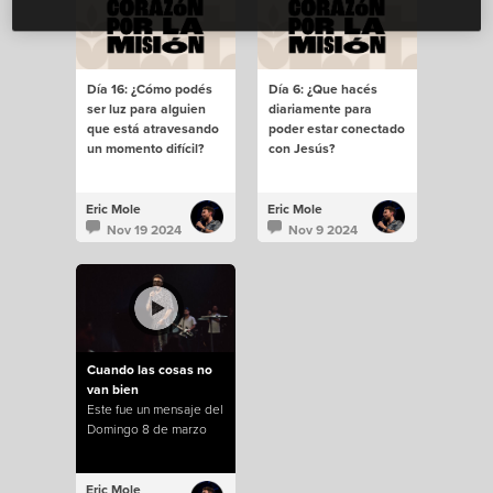
Día 16: ¿Cómo podés
Día 6: ¿Que hacés
ser luz para alguien
diariamente para
que está atravesando
poder estar conectado
un momento difícil?
con Jesús?
Eric Mole
Eric Mole
Nov 19 2024
Nov 9 2024
Cuando las cosas no
van bien
Este fue un mensaje del
Domingo 8 de marzo
Eric Mole