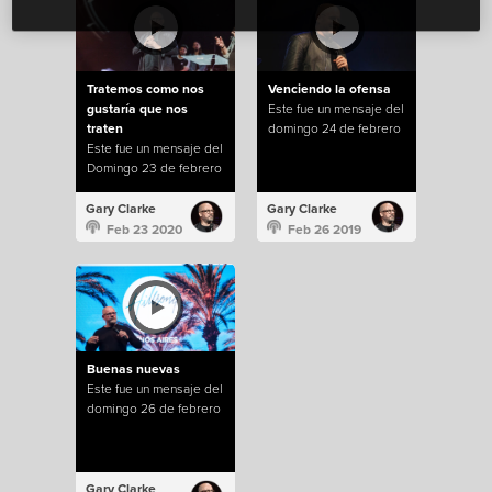
Tratemos como nos
Venciendo la ofensa
gustaría que nos
Este fue un mensaje del
traten
domingo 24 de febrero
Este fue un mensaje del
Domingo 23 de febrero
Gary Clarke
Gary Clarke
Feb 23 2020
Feb 26 2019
Buenas nuevas
Este fue un mensaje del
domingo 26 de febrero
Gary Clarke