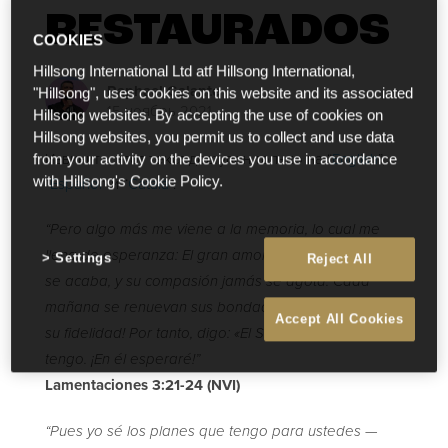
RESTAURADOS
COOKIES
Hillsong International Ltd atf Hillsong International,
Raphael Galante
"Hillsong", uses cookies on this website and its associated
15 ноябрь 2021
Hillsong websites. By accepting the use of cookies on
Hillsong websites, you permit us to collect and use data
Извините, этот текст доступен только на “
English
”,
from your activity on the devices you use in accordance
with Hillsong's Cookie Policy.
“
Español
” и “
Català
”.
“Pero algo más me viene a la memoria, lo cual me
llena de esperanza: El gran amor del SEÑOR nunca
Settings
Reject All
se acaba, y su compasión jamás se agota. Cada
mañana se renuevan sus bondades; ¡muy grande es
Accept All Cookies
su fidelidad! Por tanto, digo: «El SEÑOR es todo lo que
tengo. ¡En él esperaré!‬‬‬‬‬‬‬‬”‬
Lamentaciones‬ ‭3:21-24 ‬(NVI)
‭“Pues yo sé los planes que tengo para ustedes —