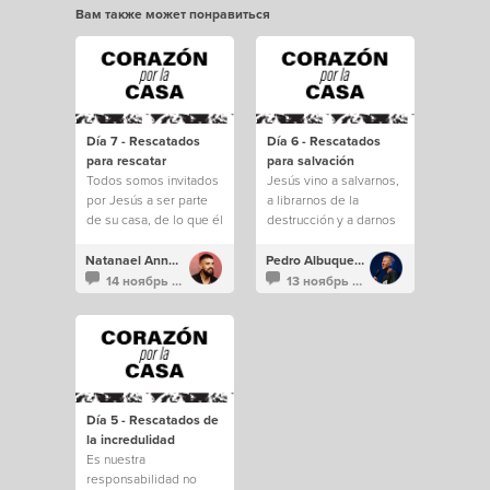
Вам также может понравиться
Día 7 - Rescatados
Día 6 - Rescatados
para rescatar
para salvación
Todos somos invitados
Jesús vino a salvarnos,
por Jesús a ser parte
a librarnos de la
de su casa, de lo que él
destrucción y a darnos
está construyendo.
una vida eterna.
Natanael Annacondia
Pedro Albuquerque
14 ноябрь 2021
13 ноябрь 2021
Día 5 - Rescatados de
la incredulidad
Es nuestra
responsabilidad no