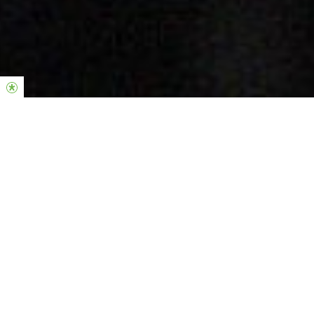
La fuerza de la iglesia Hillsong se
encuentra en la generosidad y el
compromiso de las personas. Gracias
por invertir en la vida de otros.