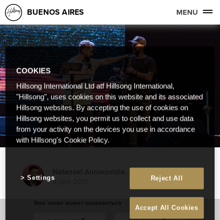
BUENOS AIRES
MENU
COOKIES
Hillsong International Ltd atf Hillsong International,
"Hillsong", uses cookies on this website and its associated
Hillsong websites. By accepting the use of cookies on
Hillsong websites, you permit us to collect and use data
from your activity on the devices you use in accordance
with Hillsong's Cookie Policy.
Natanael Annacondia
Settings
Reject All
8 дек 2019
Вам также может понравиться
Accept All Cookies