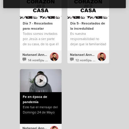
Día 7 - Rescatados
Día 5 - Rescatados de
para rescatar
la incredulidad
Todos somos invitados
Es nuestra
por Jesús a ser parte
responsabilidad no
de su casa, de lo que él
dejar que la familiaridad
está construyendo.
e incredulidad nos
saquen de todo lo que
Natanael Annacondia
Natanael Annacondia
Dios tiene para
14 ноябрь 2021
12 ноябрь 2021
nosotros.
Fe en época de
pandemia
Este fue el mensaje del
Domingo 24 de Mayo
Natanael Annacondia