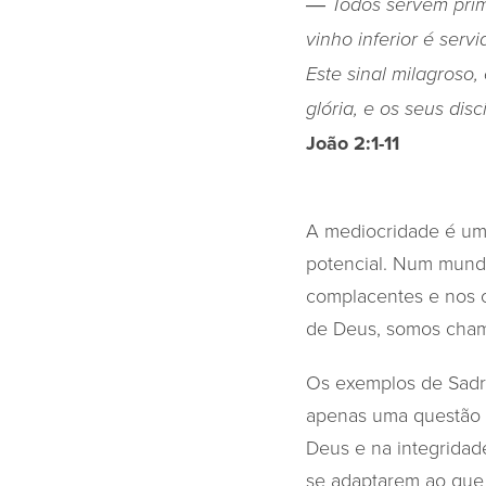
― Todos servem prime
vinho inferior é serv
Este sinal milagroso,
glória, e os seus dis
João 2:1-11
A mediocridade é um 
potencial. Num mundo
complacentes e nos 
de Deus, somos cham
Os exemplos de Sadr
apenas uma questão 
Deus e na integridad
se adaptarem ao que 