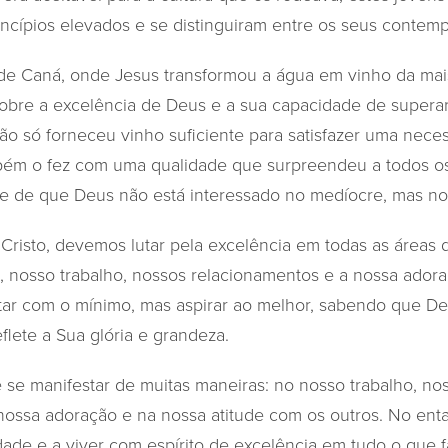
cípios elevados e se distinguiram entre os seus contem
 de Caná, onde Jesus transformou a água em vinho da mais
bre a excelência de Deus e a sua capacidade de superar 
ão só forneceu vinho suficiente para satisfazer uma nece
bém o fez com uma qualidade que surpreendeu a todos os
e de que Deus não está interessado no medíocre, mas no 
risto, devemos lutar pela excelência em todas as áreas da
s, nosso trabalho, nossos relacionamentos e a nossa ador
ar com o mínimo, mas aspirar ao melhor, sabendo que D
flete a Sua glória e grandeza.
se manifestar de muitas maneiras: no nosso trabalho, no
nossa adoração e na nossa atitude com os outros. No en
ade e a viver com espírito de excelência em tudo o que fa