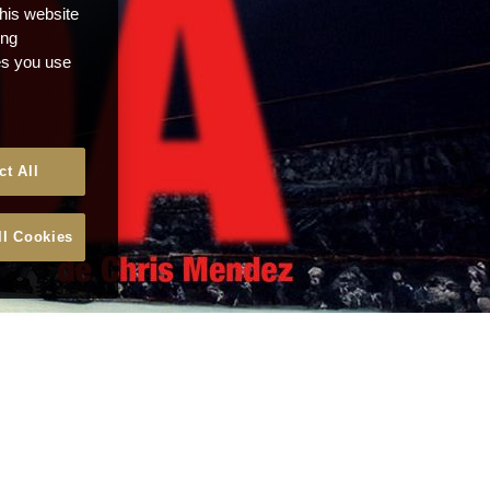
this website
ong
ces you use
ct All
ll Cookies