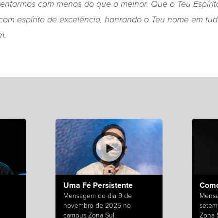
tentarmos com menos do que o melhor. Que o Teu Espírit
 com espírito de excelência, honrando o Teu nome em tu
m.
Uma Fé Persistente
Como
Mensagem do dia 9 de
Mensa
novembro de 2025 no
setem
campus Zona Sul.
Zona S