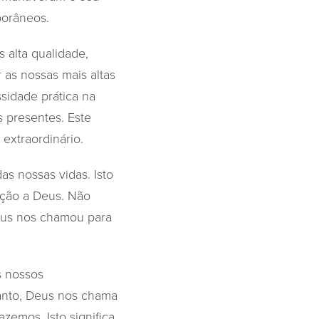
porâneos.
 alta qualidade,
as nossas mais altas
ssidade prática na
 presentes. Este
extraordinário.
s nossas vidas. Isto
ação a Deus. Não
eus nos chamou para
s nossos
tanto, Deus nos chama
zemos. Isto significa