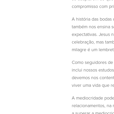
compromisso com prin
A história das bodas
também nos ensina so
expectativas. Jesus n
celebração, mas tam
milagre é um lembret
Como seguidores de C
inclui nossos estudo
devemos nos content
viver uma vida que re
A mediocridade pode 
relacionamentos, na 
a superar a mediocrid