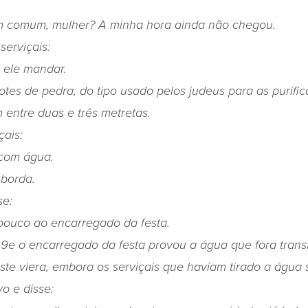
 comum, mulher? A minha hora ainda não chegou.
serviçais:
 ele mandar.
potes de pedra, do tipo usado pelos judeus para as purifi
entre duas e três metretas.
çais:
com água.
 borda.
se:
ouco ao encarregado da festa.
,
9
e o encarregado da festa provou a água que fora tran
te viera, embora os serviçais que haviam tirado a água
ivo
e disse: