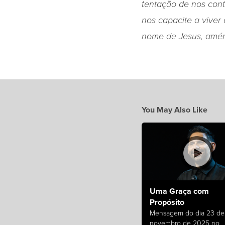
tentação de nos con
nos capacite a viver
nome de Jesus, amé
You May Also Like
Uma Graça com
Propósito
Mensagem do dia 23 de
novembro de 2025 no