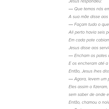
Jesus respondeu:
― Que temos nós em
A sua mãe disse aos 
― Façam tudo o que
Ali perto havia seis 
Em cada pote cabiam 
Jesus disse aos servi
― Encham os potes 
E os encheram até a
Então, Jesus lhes dis
― Agora, levem um p
Eles assim o fizeram
sem saber de onde es
Então, chamou o no