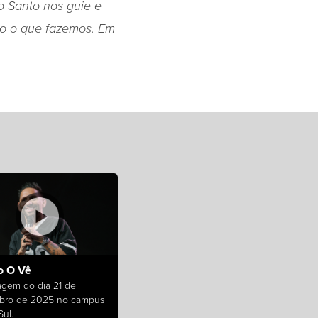
o Santo nos guie e
do o que fazemos. Em
 O Vê
gem do dia 21 de
bro de 2025 no campus
ul.