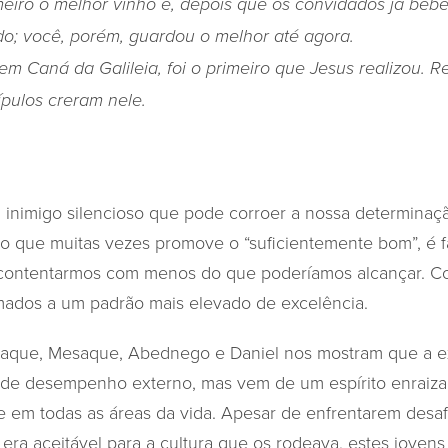
iro o melhor vinho e, depois que os convidados já bebe
ido; você, porém, guardou o melhor até agora.
 em Caná da Galileia, foi o primeiro que Jesus realizou. R
cípulos creram nele.
inimigo silencioso que pode corroer a nossa determinaç
 que muitas vezes promove o “suficientemente bom”, é f
contentarmos com menos do que poderíamos alcançar. Co
ados a um padrão mais elevado de excelência.
aque, Mesaque, Abednego e Daniel nos mostram que a e
de desempenho externo, mas vem de um espírito enraiza
e em todas as áreas da vida. Apesar de enfrentarem desaf
era aceitável para a cultura que os rodeava, estes joven