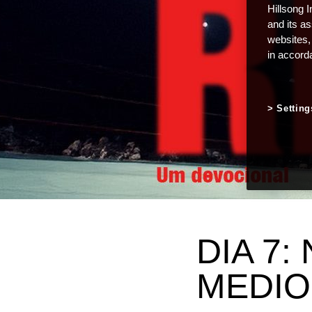
Hillsong I
and its a
websites,
in accord
Setting
DIA 7:
MEDIO