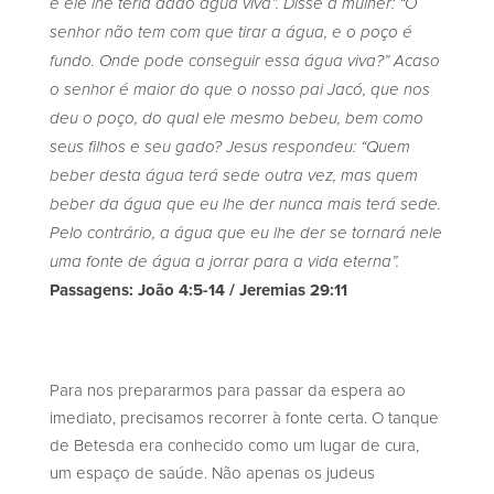
e ele lhe teria dado água viva”.
Disse a mulher: “O
senhor não tem com que tirar a água, e o poço é
fundo. Onde pode conseguir essa água viva?”
Acaso
o senhor é maior do que o nosso pai Jacó, que nos
deu o poço, do qual ele mesmo bebeu, bem como
seus filhos e seu gado?
Jesus respondeu: “Quem
beber desta água terá sede outra vez,
mas quem
beber da água que eu lhe der nunca mais terá sede.
Pelo contrário, a água que eu lhe der se tornará nele
uma fonte de água a jorrar para a vida eterna”.
Passagens: João 4:5-14 / Jeremias 29:11
Para nos prepararmos para passar da espera ao
imediato, precisamos recorrer à fonte certa. O tanque
de Betesda era conhecido como um lugar de cura,
um espaço de saúde. Não apenas os judeus