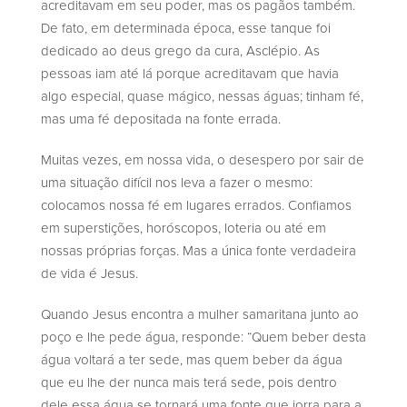
acreditavam em seu poder, mas os pagãos também.
De fato, em determinada época, esse tanque foi
dedicado ao deus grego da cura, Asclépio. As
pessoas iam até lá porque acreditavam que havia
algo especial, quase mágico, nessas águas; tinham fé,
mas uma fé depositada na fonte errada.
Muitas vezes, em nossa vida, o desespero por sair de
uma situação difícil nos leva a fazer o mesmo:
colocamos nossa fé em lugares errados. Confiamos
em superstições, horóscopos, loteria ou até em
nossas próprias forças. Mas a única fonte verdadeira
de vida é Jesus.
Quando Jesus encontra a mulher samaritana junto ao
poço e lhe pede água, responde: “Quem beber desta
água voltará a ter sede, mas quem beber da água
que eu lhe der nunca mais terá sede, pois dentro
dele essa água se tornará uma fonte que jorra para a