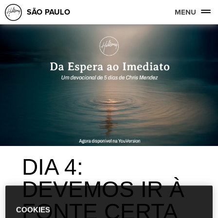
SÃO PAULO
MENU
DIA 4:
DEVEMOS IR À
FONTE CERTA
COOKIES