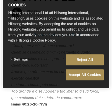
COOKIES
Phil Dooley
Hillsong International Ltd atf Hillsong International,
Jan 1 2023
"Hillsong", uses cookies on this website and its associated
Hillsong websites. By accepting the use of cookies on
Ho sentim, aquesta entrada es troba disponible
Hillsong websites, you permit us to collect and use data
únicament en
English
i
Português do Brasil
.
from your activity on the devices you use in accordance
with Hillsong's Cookie Policy.
“Com quem vocês vão me comparar?
Quem se assemelha a mim?”, pergunta o Santo.
Ergam os olhos e olhem para as alturas.
Settings
Reject All
Quem criou tudo isso?
Aquele que põe em marcha cada estrela do seu
Accept All Cookies
exército celestial,
e a todas chama pelo nome.
Tão grande é o seu poder e tão imensa a sua força,
que nenhuma delas deixa de comparecer!
Isaías 40:25-26 (NVI)