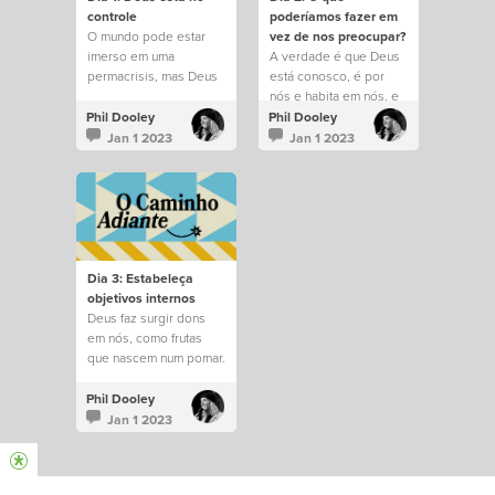
controle
poderíamos fazer em
O mundo pode estar
vez de nos preocupar?
imerso em uma
A verdade é que Deus
permacrisis, mas Deus
está conosco, é por
permanece no controle
nós e habita em nós, e
de tudo.
saber disso muda tudo.
Phil Dooley
Phil Dooley
Jan 1 2023
Jan 1 2023
Dia 3: Estabeleça
objetivos internos
Deus faz surgir dons
em nós, como frutas
que nascem num pomar.
Phil Dooley
Jan 1 2023