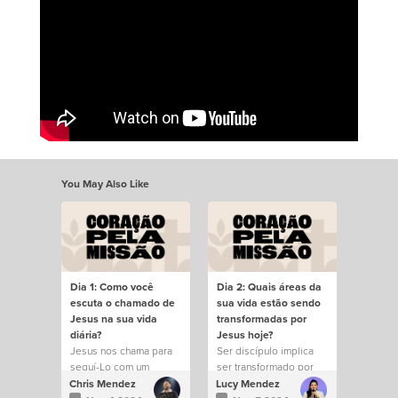
You May Also Like
Dia 1: Como você
Dia 2: Quais áreas da
escuta o chamado de
sua vida estão sendo
Jesus na sua vida
transformadas por
diária?
Jesus hoje?
Jesus nos chama para
Ser discípulo implica
seguí-Lo com um
ser transformado por
propósito.
Cristo.
Chris Mendez
Lucy Mendez