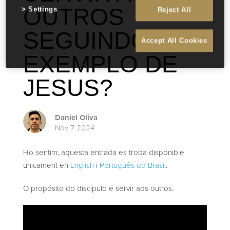
OUTROS
Settings
Reject All
SEGUINDO O
Accept All Cookies
EXEMPLO DE
JESUS?
Daniel Oliva
Nov 7 2024
Ho sentim, aquesta entrada es troba disponible
únicament en
English
i
Português do Brasil
.
O propósito do discípulo é servir aos outros.