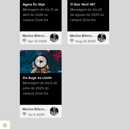
Agora Eu Vejo
O Que Você Vê?
Mensagem do dia 12 de
Mensagem do dia 24
abril de 2026 no
de agosto de 2025 no
campus Zona Sul.
campus Zona Sul.
Marina Bitencourt
Marina Bitencourt
Apr 12 2026
Aug 24 2025
Do Auge ao Limite
Mensagem do dia 6 de
julho de 2025 do
campus Zona Sul.
Marina Bitencourt
Jul 6 2025