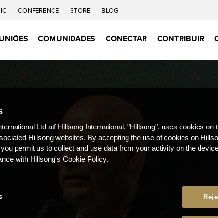
IC
CONFERENCE
STORE
BLOG
UNIÕES
COMUNIDADES
CONECTAR
CONTRIBUIR
S
nternational Ltd atf Hillsong International, "Hillsong", uses cookies on 
ssociated Hillsong websites. By accepting the use of cookies on Hills
 you permit us to collect and use data from your activity on the devi
ance with Hillsong's Cookie Policy.
s
Reje