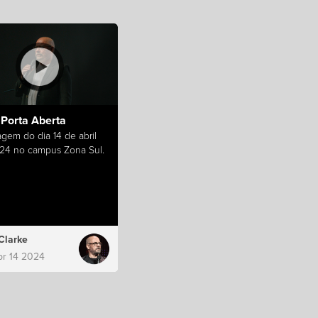
Porta Aberta
gem do dia 14 de abril
24 no campus Zona Sul.
Clarke
pr 14 2024