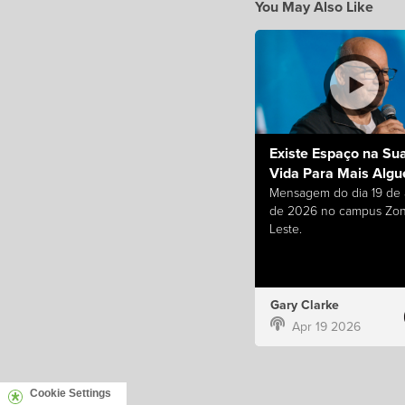
You May Also Like
Existe Espaço na Su
Vida Para Mais Alg
Mensagem do dia 19 de a
de 2026 no campus Zo
Leste.
Gary Clarke
Apr 19 2026
Cookie Settings