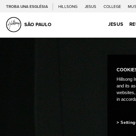
TROBA UNA ESGLÉSIA
HILLSONG
JESUS
COLLEGE
MUS
JESUS
RE
SÃO PAULO
COOKIE
Hillsong I
and its a
websites,
in accord
Setting