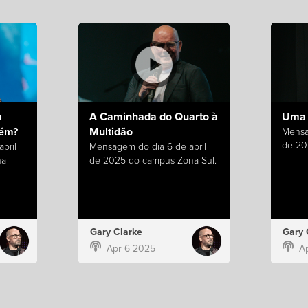
a
A Caminhada do Quarto à
Uma 
uém?
Multidão
Mensa
de 20
bril
Mensagem do dia 6 de abril
na
de 2025 do campus Zona Sul.
Gary Clarke
Gary 
Apr 6 2025
A