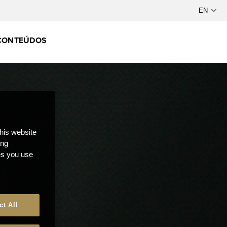
CONTEÚDOS
this website
ong
ces you use
ct All