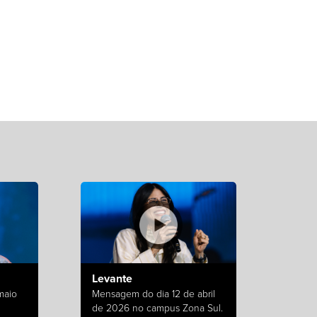
Levante
maio
Mensagem do dia 12 de abril
de 2026 no campus Zona Sul.