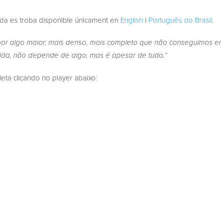
ada es troba disponible únicament en
English
i
Português do Brasil
.
or algo maior, mais denso, mais completo que não conseguimos enc
tida, não depende de algo, mas é apesar de tudo.”
a clicando no player abaixo: