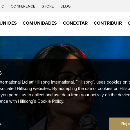
IC
CONFERENCE
STORE
BLOG
UNIÕES
COMUNIDADES
CONECTAR
CONTRIBUIR
S
nternational Ltd atf Hillsong International, "Hillsong", uses cookies on 
ssociated Hillsong websites. By accepting the use of cookies on Hills
 you permit us to collect and use data from your activity on the devi
ance with Hillsong's Cookie Policy.
s
Reje