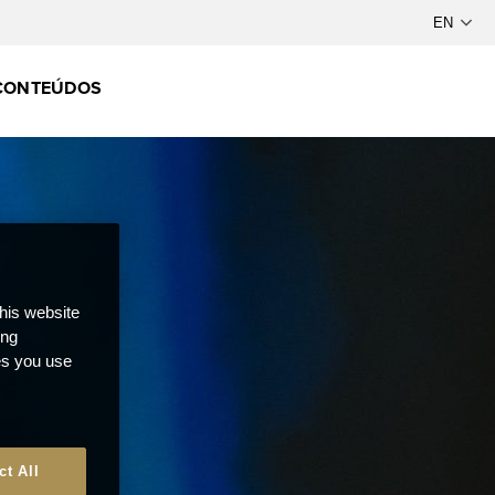
CONTEÚDOS
this website
ong
ces you use
ct All