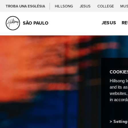
TROBA UNA ESGLÉSIA
HILLSONG
JESUS
COLLEGE
MUS
JESUS
RE
SÃO PAULO
COOKIE
Hillsong I
and its a
websites,
in accord
Setting