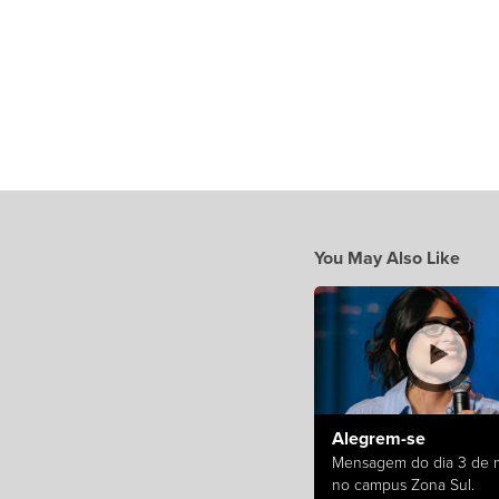
You May Also Like
Alegrem-se
Mensagem do dia 3 de 
no campus Zona Sul.