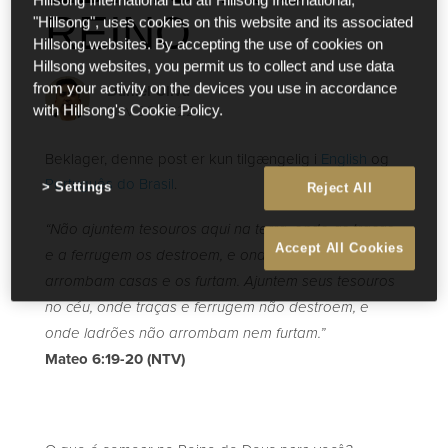
Hillsong International Ltd atf Hillsong International,
REINO
"Hillsong", uses cookies on this website and its associated
Hillsong websites. By accepting the use of cookies on
Hillsong websites, you permit us to collect and use data
Daniel Oliva
from your activity on the devices you use in accordance
Nov 26 2022
with Hillsong's Cookie Policy.
Beklager, denne post er kun tilgængelig i
English
og
Português do Brasil
.
Settings
Reject All
“Não ajuntem tesouros aqui na terra, onde as traças
Accept All Cookies
e a ferrugem os destroem, e onde ladrões
arrombam casas e os furtam. Ajuntem seus tesouros
no céu, onde traças e ferrugem não destroem, e
onde ladrões não arrombam nem furtam.”
Mateo 6:19-20 (NTV)