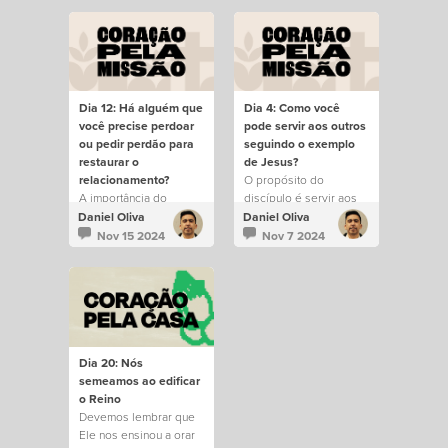
Dia 12: Há alguém que
Dia 4: Como você
você precise perdoar
pode servir aos outros
ou pedir perdão para
seguindo o exemplo
restaurar o
de Jesus?
relacionamento?
O propósito do
A importância do
discípulo é servir aos
perdão na comunidade.
outros.
Daniel Oliva
Daniel Oliva
Nov 15 2024
Nov 7 2024
Dia 20: Nós
semeamos ao edificar
o Reino
Devemos lembrar que
Ele nos ensinou a orar