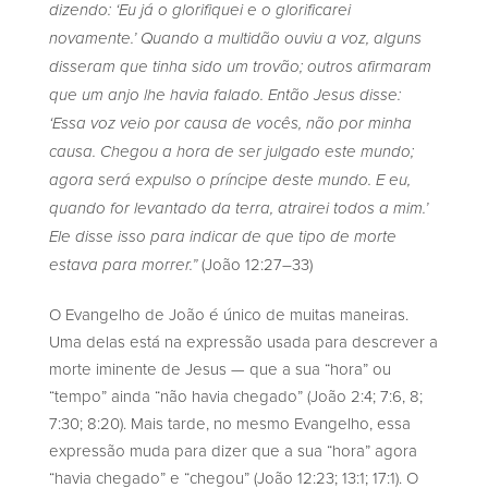
dizendo: ‘Eu já o glorifiquei e o glorificarei
novamente.’ Quando a multidão ouviu a voz, alguns
disseram que tinha sido um trovão; outros afirmaram
que um anjo lhe havia falado. Então Jesus disse:
‘Essa voz veio por causa de vocês, não por minha
causa. Chegou a hora de ser julgado este mundo;
agora será expulso o príncipe deste mundo. E eu,
quando for levantado da terra, atrairei todos a mim.’
Ele disse isso para indicar de que tipo de morte
(João 12:27–33)
estava para morrer.”
O Evangelho de João é único de muitas maneiras.
Uma delas está na expressão usada para descrever a
morte iminente de Jesus — que a sua “hora” ou
“tempo” ainda “não havia chegado” (João 2:4; 7:6, 8;
7:30; 8:20). Mais tarde, no mesmo Evangelho, essa
expressão muda para dizer que a sua “hora” agora
“havia chegado” e “chegou” (João 12:23; 13:1; 17:1). O