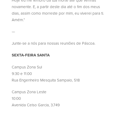
Hoje eu me lembro da tua morte até que venhas
novamente. E, a partir deste dia até o fim dos meus
dias, assim como morreste por mim, eu viverei para ti.
Amém.”
—
Junte-se a nós para nossas reuniões de Páscoa.
SEXTA-FEIRA SANTA
Campus Zona Sul
9:30 e 11:00
Rua Engenheiro Mesquita Sampaio, 518
Campus Zona Leste
10:00
Avenida Celso Garcia, 3.749