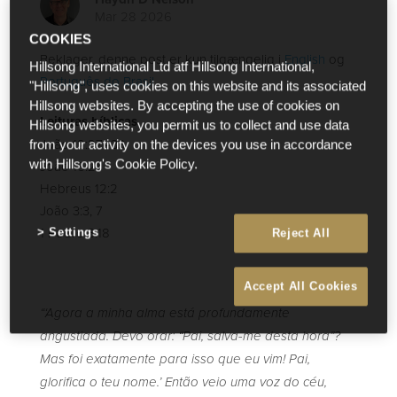
Mar 28 2026
COOKIES
Beklager, denne post er kun tilgængelig i
English
og
Hillsong International Ltd atf Hillsong International,
Português do Brasil
.
"Hillsong", uses cookies on this website and its associated
Hillsong websites. By accepting the use of cookies on
Leituras bíblicas
Hillsong websites, you permit us to collect and use data
João 12:27–33
from your activity on the devices you use in accordance
João 16:21
with Hillsong's Cookie Policy.
Hebreus 12:2
João 3:3, 7
1 Pedro 3:18
Settings
Reject All
Accept All Cookies
“‘Agora a minha alma está profundamente
angustiada. Devo orar: “Pai, salva-me desta hora”?
Mas foi exatamente para isso que eu vim! Pai,
glorifica o teu nome.’ Então veio uma voz do céu,