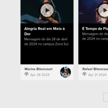
Alegria Real em Meio à
É Tempo de Fl
Dor
Mensagem do dia 
de 2024 no camp
Mensagem do dia 28 de abril
de 2024 no campus Zona Sul.
Marina Bitencourt
Rafael Bitencour
Apr 28 2024
Apr 21 2024