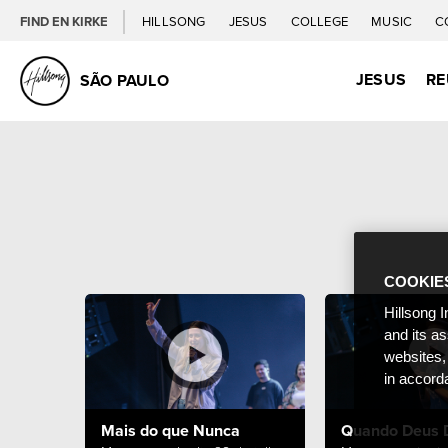
FIND EN KIRKE
HILLSONG
JESUS
COLLEGE
MUSIC
C
JESUS
RE
SÃO PAULO
COOKIE
Hillsong I
and its a
websites,
in accord
Mais do que Nunca
Quando Deus 