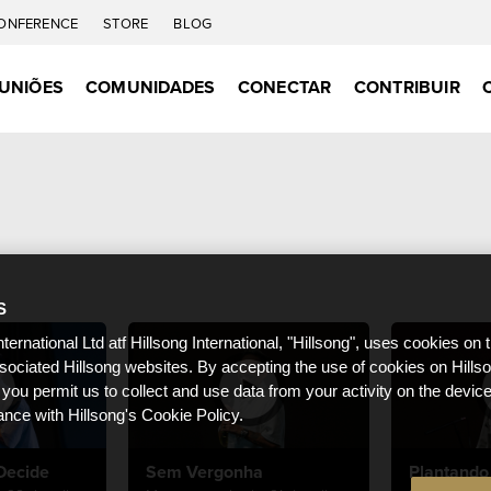
ONFERENCE
STORE
BLOG
UNIÕES
COMUNIDADES
CONECTAR
CONTRIBUIR
S
nternational Ltd atf Hillsong International, "Hillsong", uses cookies on 
ssociated Hillsong websites. By accepting the use of cookies on Hills
 you permit us to collect and use data from your activity on the devi
ance with Hillsong's Cookie Policy.
Decide
Sem Vergonha
Plantando