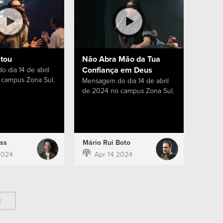
stou
Não Abra Mão da Tua
Confiança em Deus
 dia 14 de abril
campus Zona Sul.
Mensagem do dia 14 de abril
de 2024 no campus Zona Sul.
ss
Mário Rui Boto
2024
Apr 14 2024
t