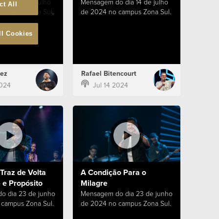
 dia 21 de julho
Mensagem do dia 14 de julho
ct All
campus Zona Sul.
de 2024 no campus Zona Sul.
ll Cookies
ez
Rafael Bitencourt
2024
Jul 14 2024
Traz de Volta
A Condição Para o
 e Propósito
Milagre
o dia 23 de junho
Mensagem do dia 23 de junho
campus Zona Sul.
de 2024 no campus Zona Sul.