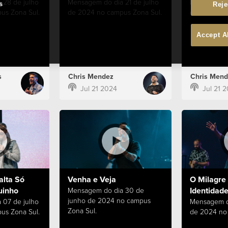
 28 de julho
Mensagem do dia 21 de julho
Mensagem do
s
Reje
us Zona Sul.
de 2024 no campus Zona Sul.
de 2024 no 
Accept A
s
Chris Mendez
Chris Mend
Jul 21 2024
Jul 21 
alta Só
Venha e Veja
O Milagre 
uinho
Identidade
Mensagem do dia 30 de
junho de 2024 no campus
 07 de julho
Mensagem d
Zona Sul.
us Zona Sul.
de 2024 no 