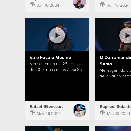
Jun 16 2024
Jun 16 2024
Vá e Faça o Mesmo
O Derramar do 
Santo
Mensagem do dia 26 de maio
de 2024 no campus Zona Sul.
Mensagem do dia
de 2024 no camp
Rafael Bitencourt
Raphael Galant
May 26 2024
May 19 2024