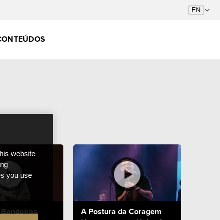
CONTEÚDOS
this website
ong
ces you use
 Bandeiras
A Postura da Coragem