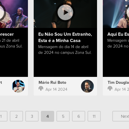
orescer
Eu Não Sou Um Estranho,
Aqui Eu E
Esta é a Minha Casa
21 de abril
Mensagem do
us Zona Sul.
de 2024 no 
Mensagem do dia 14 de abril
de 2024 no campus Zona Sul.
t
Mário Rui Boto
Tim Dougla
Apr 14 2024
Apr 14 
1
2
3
4
5
6
11
Nex