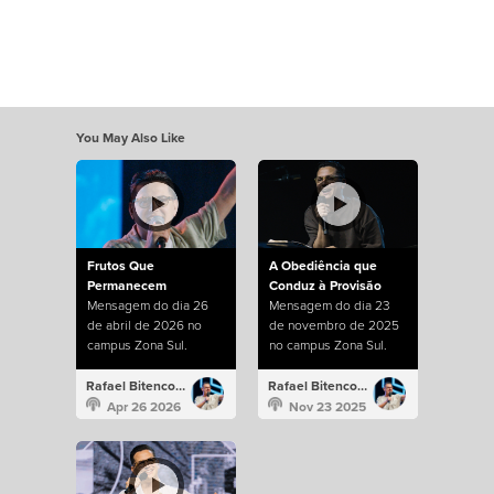
You May Also Like
Frutos Que
A Obediência que
Permanecem
Conduz à Provisão
Mensagem do dia 26
Mensagem do dia 23
de abril de 2026 no
de novembro de 2025
campus Zona Sul.
no campus Zona Sul.
Rafael Bitencourt
Rafael Bitencourt
Apr 26 2026
Nov 23 2025