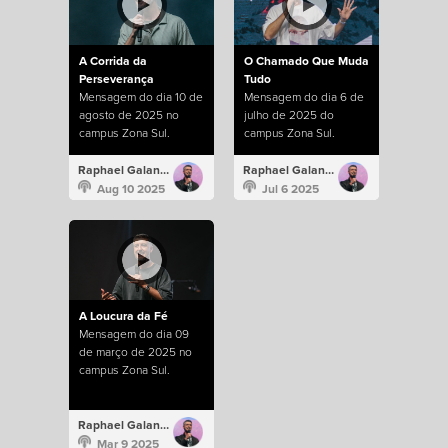
A Corrida da
O Chamado Que Muda
Perseverança
Tudo
Mensagem do dia 10 de
Mensagem do dia 6 de
agosto de 2025 no
julho de 2025 do
campus Zona Sul.
campus Zona Sul.
Raphael Galante
Raphael Galante
Aug 10 2025
Jul 6 2025
A Loucura da Fé
Mensagem do dia 09
de março de 2025 no
campus Zona Sul.
Raphael Galante
Mar 9 2025