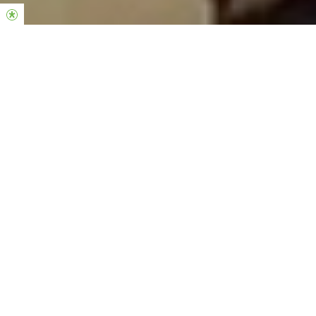
Somos uma igreja jovem em espírito e acolhedora,
onde todas as pessoas são bem-vindas sem importar
seu estilo de vida. Amamos esta cidade, a Deus e às
pessoas. Queremos ser as mãos e os pés de Jesus
para que muitos possam encontrar a Deus, vida,
propósito e esperança, criando um ambiente no qual
qualquer pessoa possa se sentir em casa.
REUNIÕES AOS
DOMINGOS