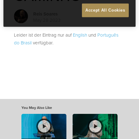
Accept All Cookies
Reis Soares
May 28 2023
Leider ist der Eintrag nur auf
English
und
Português
do Brasil
verfügbar.
You May Also Like