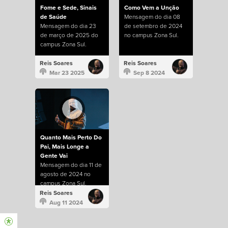
Fome e Sede, Sinais
Como Vem a Unção
de Saúde
Mensagem do dia 08
Mensagem do dia 23
de setembro de 2024
de março de 2025 do
no campus Zona Sul.
campus Zona Sul.
Reis Soares
Reis Soares
Mar 23 2025
Sep 8 2024
Quanto Mais Perto Do
Pai, Mais Longe a
Gente Vai
Mensagem do dia 11 de
agosto de 2024 no
campus Zona Sul.
Reis Soares
Aug 11 2024