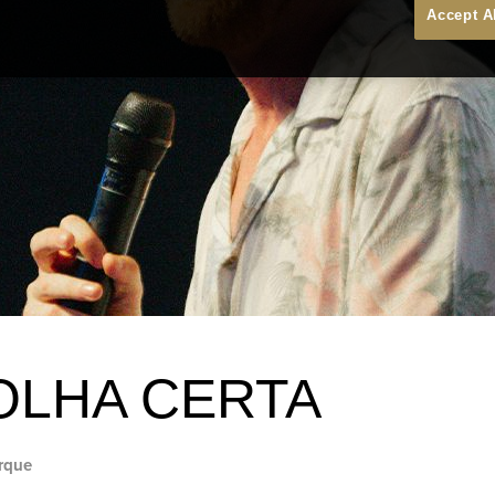
Accept A
OLHA CERTA
rque