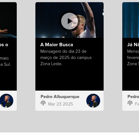
s o
A Maior Busca
Já N
Mensagem do dia 23 de
Mensa
março de 2025 do campus
fever
 maio
Zona Leste.
Zona S
a Sul.
Pedro Albuquerque
Pedro
Mar 23 2025
F