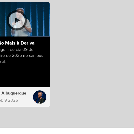
ão Mais à Deriva
gem do dia 09 de
eiro de 2025 no campus
ul.
 Albuquerque
eb 9 2025