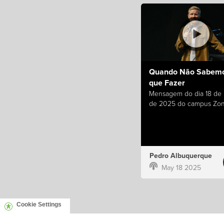
Quando Não Sabemo
que Fazer
Mensagem do dia 18 de
de 2025 do campus Zon
Pedro Albuquerque
May 18 2025
Cookie Settings