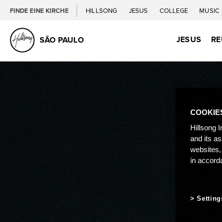
FINDE EINE KIRCHE
HILLSONG
JESUS
COLLEGE
MUSIC
JESUS
RE
SÃO PAULO
COOKIE
Hillsong I
and its a
websites,
in accord
Setting