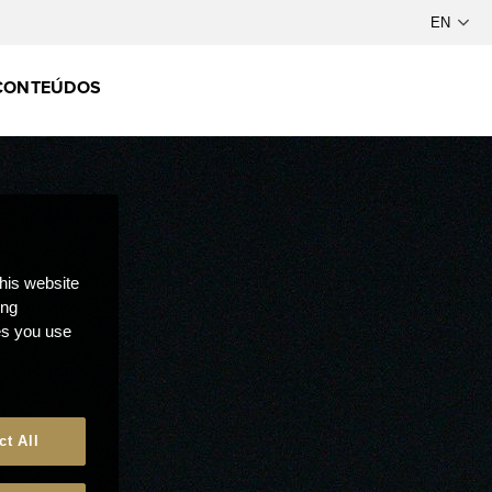
CONTEÚDOS
this website
ong
ces you use
ct All