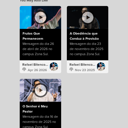
You May Also Like
Frutos Que
A Obediência que
Permanecem
Conduz à Provisão
Mensagem do dia 26
Mensagem do dia 23
de abril de 2026 no
de novembro de 2025
campus Zona Sul.
no campus Zona Sul.
Rafael Bitencourt
Rafael Bitencourt
Apr 26 2026
Nov 23 2025
O Senhor é Meu
Pastor
Mensagem do dia 16 de
novembro de 2025 no
campus Zona Sul.