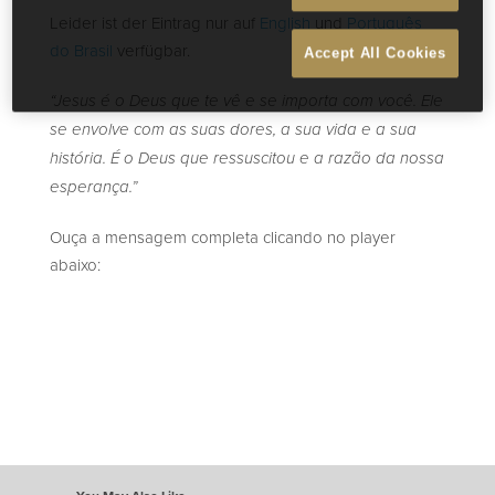
Leider ist der Eintrag nur auf
English
und
Português
do Brasil
verfügbar.
Accept All Cookies
“Jesus é o Deus que te vê e se importa com você. Ele
se envolve com as suas dores, a sua vida e a sua
história. É o Deus que ressuscitou e a razão da nossa
esperança.”
Ouça a mensagem completa clicando no player
abaixo: