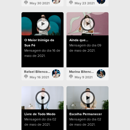
May 30 2021
May 23 2021
O Maior Inimigo da
Ainda que...
Sua Fé
Mensagem do dia 09
Mensagem do dia 16 de
de maio de 2021.
maio de 2021.
Rafael Bitencourt
Marina Bitencourt
May 16 2021
May 9 2021
Livre de Todo Medo
Escolha Permanecer
Mensagem do dia 02
Mensagem do dia 02
de maio de 2021.
de maio de 2021.