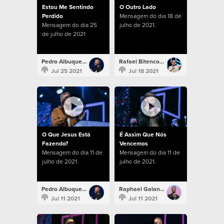
Estou Me Sentindo
O Outro Lado
Perdido
Mensagem do dia 18 de
Mensagem do dia 25
julho de 2021.
de julho de 2021
Pedro Albuquerque
Rafael Bitencourt
Jul 25 2021
Jul 18 2021
O Que Jesus Está
É Assim Que Nós
Fazendo?
Vencemos
Mensagem do dia 11 de
Mensagem do dia 11 de
julho de 2021.
julho de 2021.
Pedro Albuquerque
Raphael Galante
Jul 11 2021
Jul 11 2021