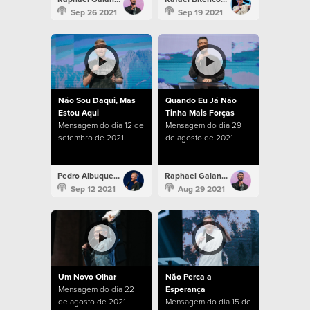
Sep 26 2021
Sep 19 2021
Não Sou Daqui, Mas
Quando Eu Já Não
Estou Aqui
Tinha Mais Forças
Mensagem do dia 12 de
Mensagem do dia 29
setembro de 2021
de agosto de 2021
Pedro Albuquerque
Raphael Galante
Sep 12 2021
Aug 29 2021
Um Novo Olhar
Não Perca a
Mensagem do dia 22
Esperança
de agosto de 2021
Mensagem do dia 15 de