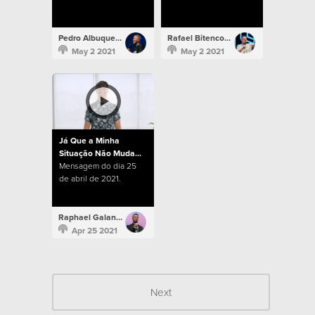
Pedro Albuquerque
Rafael Bitencourt
May 2 2021
May 2 2021
Já Que a Minha
Situação Não Muda...
Mensagem do dia 25
de abril de 2021.
Raphael Galante
Apr 25 2021
Next