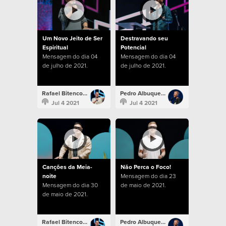
Um Novo Jeito de Ser
Destravando seu
Espiritual
Potencial
Mensagem do dia 04
Mensagem do dia 04
de julho de 2021.
de julho de 2021.
Rafael Bitencourt
Pedro Albuquerque
Jul 4 2021
Jul 4 2021
Canções da Meia-
Não Perca o Foco!
noite
Mensagem do dia 23
Mensagem do dia 30
de maio de 2021.
de maio de 2021.
Rafael Bitencourt
Pedro Albuquerque