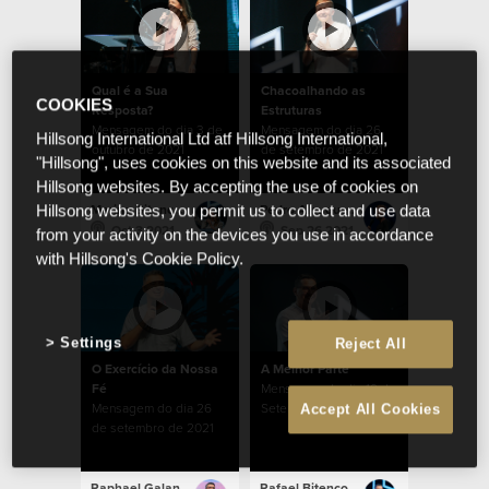
Qual é a Sua
Chacoalhando as
COOKIES
Resposta?
Estruturas
Mensagem do dia 3 de
Mensagem do dia 26
Hillsong International Ltd atf Hillsong International,
outubro de 2021
de setembro de 2021
"Hillsong", uses cookies on this website and its associated
Hillsong websites. By accepting the use of cookies on
Marina Bitencourt
Pedro Albuquerque
Hillsong websites, you permit us to collect and use data
Oct 3 2021
Sep 26 2021
from your activity on the devices you use in accordance
with Hillsong's Cookie Policy.
Settings
Reject All
O Exercício da Nossa
A Melhor Parte
Fé
Mensagem do dia 19 de
Mensagem do dia 26
Setembro de 2021
Accept All Cookies
de setembro de 2021
Raphael Galante
Rafael Bitencourt