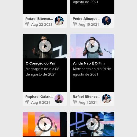
agosto de 2021
Rafael Bitencourt
Pedro Albuquerque
Aug 22 2021
Aug 15 2021
O Coração do Pai
Ainda Não É O Fim
Mensagem do dia 08
Mensagem do dia 01 de
de agosto de 2021
agosto de 2021
Raphael Galante
Rafael Bitencourt
Aug 8 2021
Aug 1 2021