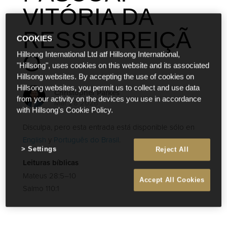
VITÓRIA DA
RESSURREIÇÃ
COOKIES
O
Hillsong International Ltd atf Hillsong International,
"Hillsong", uses cookies on this website and its associated
Hillsong websites. By accepting the use of cookies on
Hillsong websites, you permit us to collect and use data
Christopher Parkes
from your activity on the devices you use in accordance
Mar 28 2026
with Hillsong's Cookie Policy.
Disculpa, pero esta entrada está disponible sólo en
English
y
Português do Brasil
.
Settings
Reject All
Leituras bíblicas
Mateus 28:5–10
Accept All Cookies
Salmo 110:1