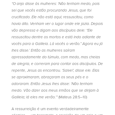
“O anjo disse às mulheres: ‘Não tenham medo, pois
sei que vocês estão procurando Jesus, que foi
crucificado. Ele não está aqui; ressuscitou, como
havia dito. Venham ver o lugar onde ele jazia. Depois
vão depressa e digam aos discípulos dele: “Ele
ressuscitou dentre os mortos e está indo adiante de
vocês para a Galileia. Lá vocês o verão.” Agora eu já
lhes disse.’ Então as mulheres saíram
apressadamente do túmulo, com medo, mas cheias
de alegria, e correram para contar aos discípulos. De
repente, Jesus as encontrou. ‘Salve!’, disse ele. Elas
se aproximaram, abraçaram os seus pés e o
adoraram. Então Jesus lhes disse: ‘Não tenham
medo. Vão dizer aos meus irmãos que se dirijam à
(Mateus 28:5–10)
Galileia; lá eles me verão.’”
A ressurreição é um evento verdadeiramente