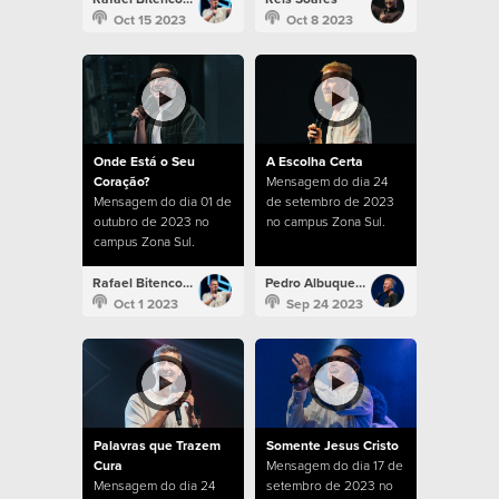
Oct 15 2023
Oct 8 2023
Onde Está o Seu
A Escolha Certa
Coração?
Mensagem do dia 24
Mensagem do dia 01 de
de setembro de 2023
outubro de 2023 no
no campus Zona Sul.
campus Zona Sul.
Rafael Bitencourt
Pedro Albuquerque
Oct 1 2023
Sep 24 2023
Palavras que Trazem
Somente Jesus Cristo
Cura
Mensagem do dia 17 de
Mensagem do dia 24
setembro de 2023 no