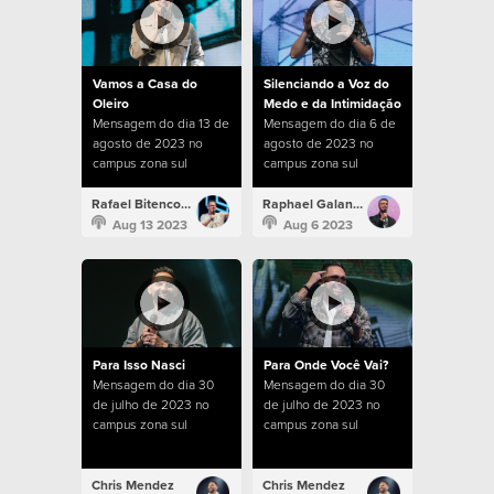
Vamos a Casa do
Silenciando a Voz do
Oleiro
Medo e da Intimidação
Mensagem do dia 13 de
Mensagem do dia 6 de
agosto de 2023 no
agosto de 2023 no
campus zona sul
campus zona sul
Rafael Bitencourt
Raphael Galante
Aug 13 2023
Aug 6 2023
Para Isso Nasci
Para Onde Você Vai?
Mensagem do dia 30
Mensagem do dia 30
de julho de 2023 no
de julho de 2023 no
campus zona sul
campus zona sul
Chris Mendez
Chris Mendez