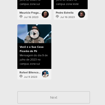
campus zona sul
campus zona leste
Maurício Fragale
Pedro Estrella
Jul 16 2023
Jul 16 2023
Você e a Sua Casa
Ficarão de Pé
Mensagem do dia 9 de
julho de 2023 no
campus zona sul
Rafael Bitencourt
Jul 9 2023
Next