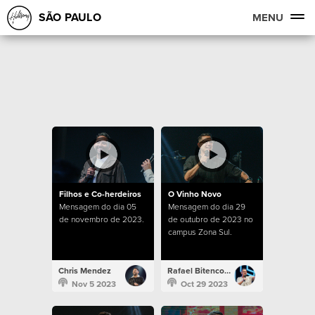
SÃO PAULO
MENU
Filhos e Co-herdeiros
O Vinho Novo
Mensagem do dia 05
Mensagem do dia 29
de novembro de 2023.
de outubro de 2023 no
campus Zona Sul.
Chris Mendez
Rafael Bitencourt
Nov 5 2023
Oct 29 2023