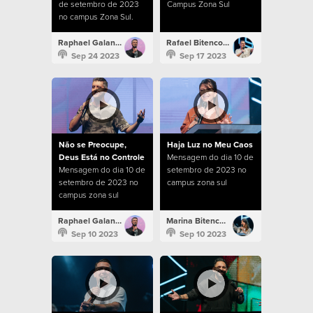
de setembro de 2023
Campus Zona Sul
no campus Zona Sul.
Raphael Galante
Rafael Bitencourt
Sep 24 2023
Sep 17 2023
Não se Preocupe,
Haja Luz no Meu Caos
Deus Está no Controle
Mensagem do dia 10 de
Mensagem do dia 10 de
setembro de 2023 no
setembro de 2023 no
campus zona sul
campus zona sul
Raphael Galante
Marina Bitencourt
Sep 10 2023
Sep 10 2023