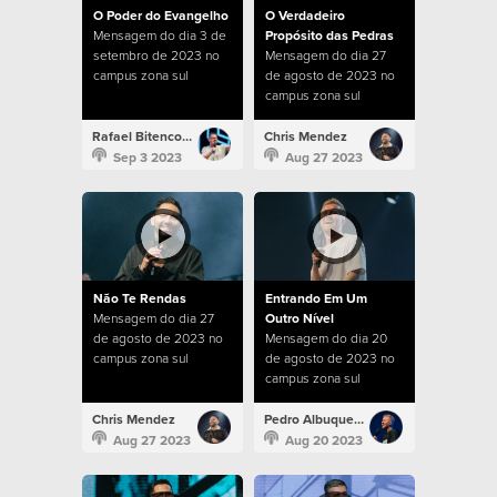
O Poder do Evangelho
O Verdadeiro
Mensagem do dia 3 de
Propósito das Pedras
setembro de 2023 no
Mensagem do dia 27
campus zona sul
de agosto de 2023 no
campus zona sul
Rafael Bitencourt
Chris Mendez
Sep 3 2023
Aug 27 2023
Não Te Rendas
Entrando Em Um
Mensagem do dia 27
Outro Nível
de agosto de 2023 no
Mensagem do dia 20
campus zona sul
de agosto de 2023 no
campus zona sul
Chris Mendez
Pedro Albuquerque
Aug 27 2023
Aug 20 2023