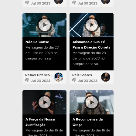
Jul 30 2023
Jul 30 2023
Não Se Canse
Alinhando a Sua Fé
Mensagem do dia 23
Para a Direção Correta
de julho de 2023 no
Mensagem do dia 23
campus zona sul
de julho de 2023 no
campus zona sul
Rafael Bitencourt
Reis Soares
Jul 23 2023
Jul 23 2023
A Força da Nossa
A Recompensa da
Justificação
Graça
Mensagem do dia 16 de
Mensagem do dia 16 de
julho de 2023 no
julho de 2023 no