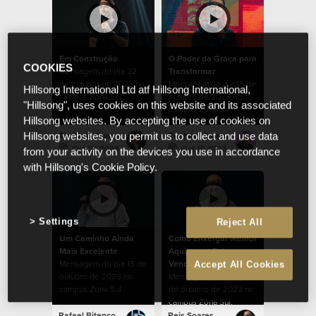
Em Construção
O Poder da Graça para
COOKIES
Mensagem do dia 22
Transformar
de outubro de 2023 no
Mensagem do dia 15 de
Hillsong International Ltd atf Hillsong International,
campus Zona Sul.
outubro de 2023 no
"Hillsong", uses cookies on this website and its associated
campus Zona Sul.
Hillsong websites. By accepting the use of cookies on
Tim Douglass
Raphael Galante
Hillsong websites, you permit us to collect and use data
Oct 22 2023
Oct 15 2023
from your activity on the devices you use in accordance
with Hillsong's Cookie Policy.
Settings
Reject All
Um Caminho Ainda
Como Enxergar Melhor
Mais Excelente
Aquilo que Estamos
Mensagem do dia 15 de
Vendo
Accept All Cookies
outubro de 2023 no
Mensagem do dia 08
campus Zona Sul.
de outubro de 2023 no
campus Zona Sul.
Rafael Bitencourt
Reis Soares