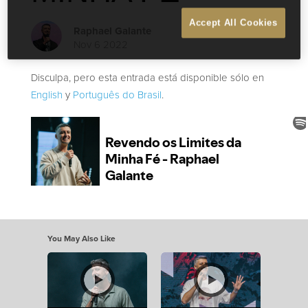
Accept All Cookies
Raphael Galante
Nov 6 2022
Disculpa, pero esta entrada está disponible sólo en
English
y
Português do Brasil
.
You May Also Like