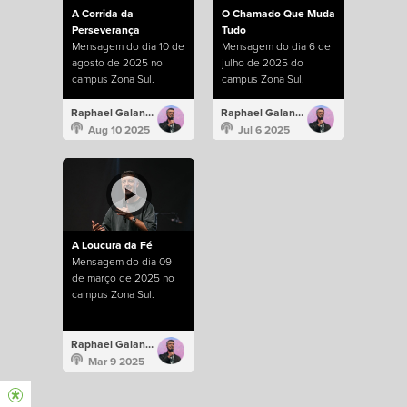
A Corrida da
O Chamado Que Muda
Perseverança
Tudo
Mensagem do dia 10 de
Mensagem do dia 6 de
agosto de 2025 no
julho de 2025 do
campus Zona Sul.
campus Zona Sul.
Raphael Galante
Raphael Galante
Aug 10 2025
Jul 6 2025
A Loucura da Fé
Mensagem do dia 09
de março de 2025 no
campus Zona Sul.
Raphael Galante
Mar 9 2025