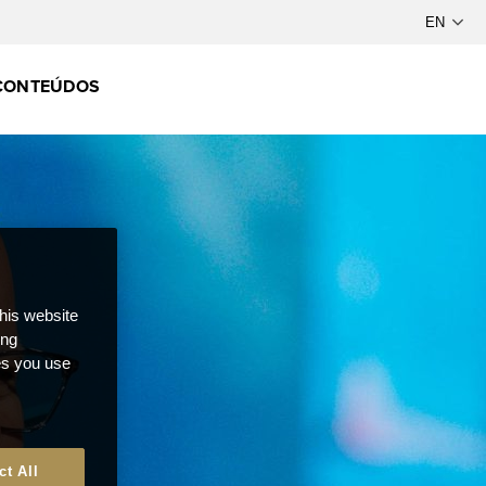
CONTEÚDOS
this website
ong
ces you use
ct All