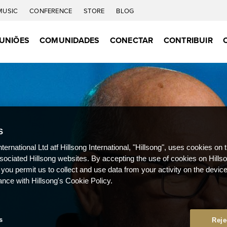
MUSIC
CONFERENCE
STORE
BLOG
UNIÕES
COMUNIDADES
CONECTAR
CONTRIBUIR
S
nternational Ltd atf Hillsong International, "Hillsong", uses cookies on 
ssociated Hillsong websites. By accepting the use of cookies on Hills
 you permit us to collect and use data from your activity on the devi
ance with Hillsong's Cookie Policy.
s
Reje