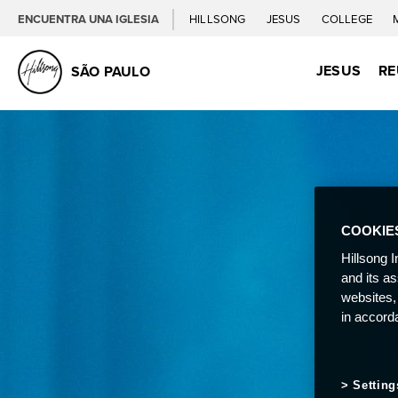
ENCUENTRA UNA IGLESIA
HILLSONG
JESUS
COLLEGE
JESUS
RE
SÃO PAULO
COOKIE
Hillsong I
and its a
websites,
in accord
Setting