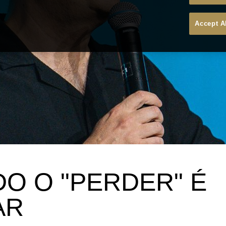
Accept A
O O "PERDER" É
AR