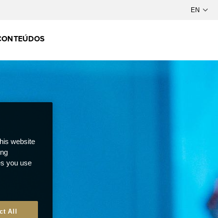
CONTEÚDOS
this website
ong
ces you use
ct All