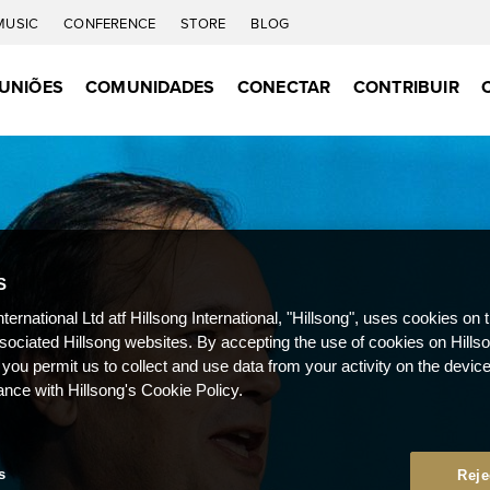
MUSIC
CONFERENCE
STORE
BLOG
UNIÕES
COMUNIDADES
CONECTAR
CONTRIBUIR
S
nternational Ltd atf Hillsong International, "Hillsong", uses cookies on 
ssociated Hillsong websites. By accepting the use of cookies on Hills
 you permit us to collect and use data from your activity on the devi
ance with Hillsong's Cookie Policy.
s
Reje