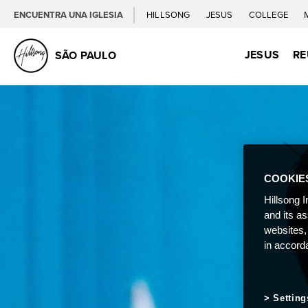
ENCUENTRA UNA IGLESIA
HILLSONG
JESUS
COLLEGE
JESUS
RE
SÃO PAULO
COOKIE
Hillsong I
and its a
websites,
in accord
Setting