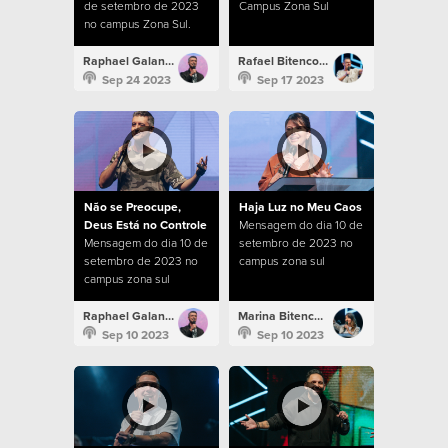
de setembro de 2023
Campus Zona Sul
no campus Zona Sul.
Raphael Galante
Rafael Bitencourt
Sep 24 2023
Sep 17 2023
Não se Preocupe,
Haja Luz no Meu Caos
Deus Está no Controle
Mensagem do dia 10 de
Mensagem do dia 10 de
setembro de 2023 no
setembro de 2023 no
campus zona sul
campus zona sul
Raphael Galante
Marina Bitencourt
Sep 10 2023
Sep 10 2023