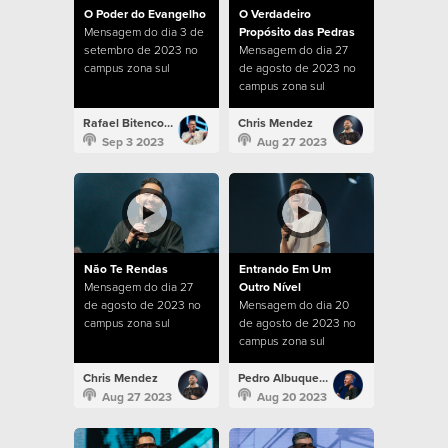
O Poder do Evangelho
O Verdadeiro
Mensagem do dia 3 de
Propósito das Pedras
setembro de 2023 no
Mensagem do dia 27
campus zona sul
de agosto de 2023 no
campus zona sul
Rafael Bitencourt
Chris Mendez
Sep 3 2023
Aug 27 2023
Não Te Rendas
Entrando Em Um
Mensagem do dia 27
Outro Nível
de agosto de 2023 no
Mensagem do dia 20
campus zona sul
de agosto de 2023 no
campus zona sul
Chris Mendez
Pedro Albuquerque
Aug 27 2023
Aug 20 2023