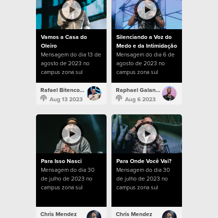
Vamos a Casa do
Silenciando a Voz do
Oleiro
Medo e da Intimidação
Mensagem do dia 13 de
Mensagem do dia 6 de
agosto de 2023 no
agosto de 2023 no
campus zona sul
campus zona sul
Rafael Bitencourt
Raphael Galante
Aug 13 2023
Aug 6 2023
Para Isso Nasci
Para Onde Você Vai?
Mensagem do dia 30
Mensagem do dia 30
de julho de 2023 no
de julho de 2023 no
campus zona sul
campus zona sul
Chris Mendez
Chris Mendez