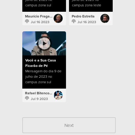
campus zona sul
campus zona leste
Maurício Fragale
Pedro Estrella
Jul 16 2023
Jul 16 2023
Você e a Sua Casa
Ficarão de Pé
Mensagem do dia 9 de
julho de 2023 no
campus zona sul
Rafael Bitencourt
Jul 9 2023
Next