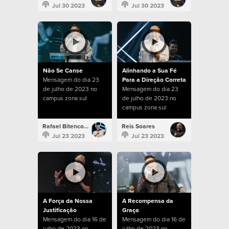
Jul 30 2023
Jul 30 2023
Não Se Canse
Alinhando a Sua Fé
Mensagem do dia 23
Para a Direção Correta
de julho de 2023 no
Mensagem do dia 23
campus zona sul
de julho de 2023 no
campus zona sul
Rafael Bitencourt
Reis Soares
Jul 23 2023
Jul 23 2023
A Força da Nossa
A Recompensa da
Justificação
Graça
Mensagem do dia 16 de
Mensagem do dia 16 de
julho de 2023 no
julho de 2023 no