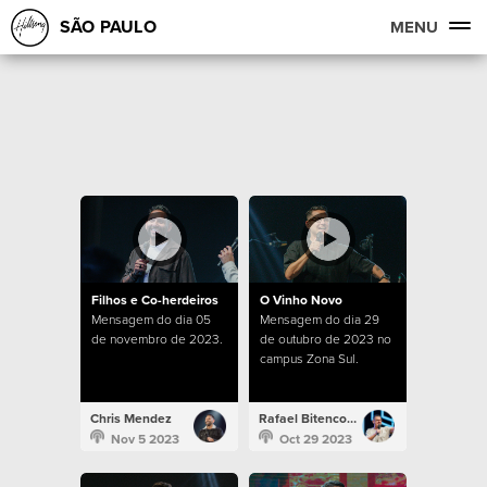
SÃO PAULO
MENU
Filhos e Co-herdeiros
O Vinho Novo
Mensagem do dia 05
Mensagem do dia 29
de novembro de 2023.
de outubro de 2023 no
campus Zona Sul.
Chris Mendez
Rafael Bitencourt
Nov 5 2023
Oct 29 2023