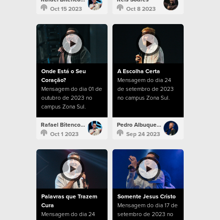
Oct 15 2023
Oct 8 2023
Onde Está o Seu
A Escolha Certa
Coração?
Mensagem do dia 24
Mensagem do dia 01 de
de setembro de 2023
outubro de 2023 no
no campus Zona Sul.
campus Zona Sul.
Rafael Bitencourt
Pedro Albuquerque
Oct 1 2023
Sep 24 2023
Palavras que Trazem
Somente Jesus Cristo
Cura
Mensagem do dia 17 de
Mensagem do dia 24
setembro de 2023 no