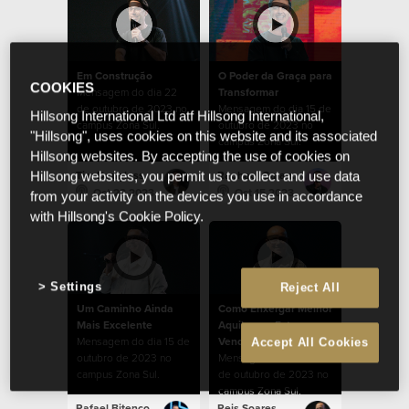
Em Construção
O Poder da Graça para
COOKIES
Mensagem do dia 22
Transformar
de outubro de 2023 no
Mensagem do dia 15 de
Hillsong International Ltd atf Hillsong International,
campus Zona Sul.
outubro de 2023 no
"Hillsong", uses cookies on this website and its associated
campus Zona Sul.
Hillsong websites. By accepting the use of cookies on
Tim Douglass
Raphael Galante
Hillsong websites, you permit us to collect and use data
Oct 22 2023
Oct 15 2023
from your activity on the devices you use in accordance
with Hillsong's Cookie Policy.
Settings
Reject All
Um Caminho Ainda
Como Enxergar Melhor
Mais Excelente
Aquilo que Estamos
Mensagem do dia 15 de
Vendo
Accept All Cookies
outubro de 2023 no
Mensagem do dia 08
campus Zona Sul.
de outubro de 2023 no
campus Zona Sul.
Rafael Bitencourt
Reis Soares