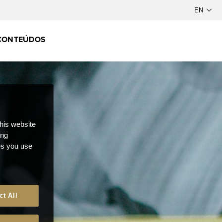
CONTEÚDOS
this website
ong
ces you use
ct All