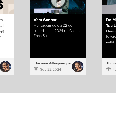
ra
Vem Sonhar
Da M
al
Teu 
Mensagem do dia 22 de
setembro de 2024 no Campus
je?
Mensa
Zona Sul.
fever
m
zona l
Thiciane Albuquerque
Thici
Sep 22 2024
F