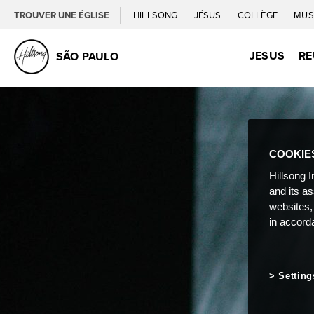
TROUVER UNE ÉGLISE
HILLSONG
JÉSUS
COLLÈGE
MUS
JESUS
RE
SÃO PAULO
COOKIE
Hillsong I
and its a
websites,
in accord
Setting