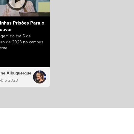
inhas Prisões Para o
Louvor
gem do dia 5 de
eiro de 2023 no campus
este
ane Albuquerque
eb 5 2023