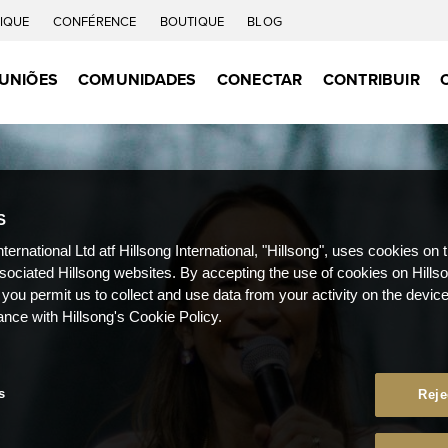
IQUE
CONFÉRENCE
BOUTIQUE
BLOG
UNIÕES
COMUNIDADES
CONECTAR
CONTRIBUIR
S
nternational Ltd atf Hillsong International, "Hillsong", uses cookies on 
ssociated Hillsong websites. By accepting the use of cookies on Hills
 you permit us to collect and use data from your activity on the devi
ance with Hillsong's Cookie Policy.
s
Reje