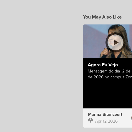
You May Also Like
Agora Eu Vejo
Mensagem do dia 12 de a
de 2026 no campus Zon
Marina Bitencourt
Apr 12 2026