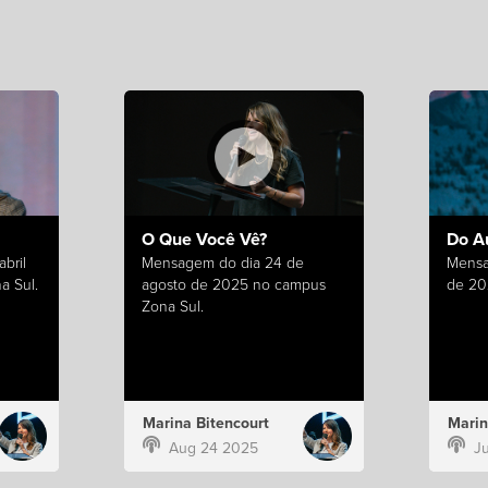
O Que Você Vê?
Do A
bril
Mensagem do dia 24 de
Mensa
a Sul.
agosto de 2025 no campus
de 20
Zona Sul.
Marina Bitencourt
Marin
Aug 24 2025
J