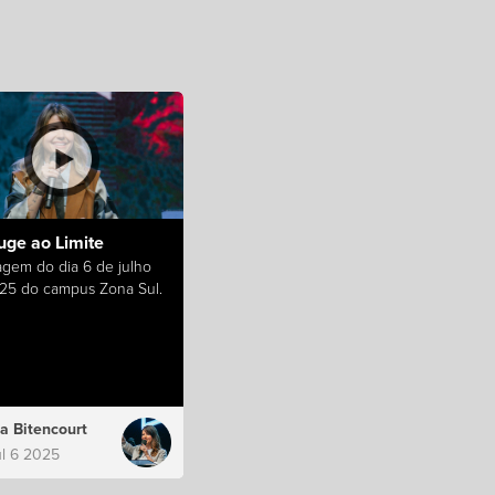
uge ao Limite
gem do dia 6 de julho
25 do campus Zona Sul.
a Bitencourt
ul 6 2025