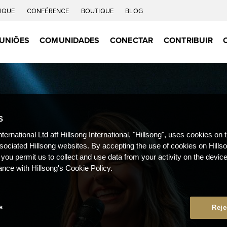
IQUE
CONFÉRENCE
BOUTIQUE
BLOG
UNIÕES
COMUNIDADES
CONECTAR
CONTRIBUIR
S
nternational Ltd atf Hillsong International, "Hillsong", uses cookies on 
ssociated Hillsong websites. By accepting the use of cookies on Hills
 you permit us to collect and use data from your activity on the devi
ance with Hillsong's Cookie Policy.
s
Reje