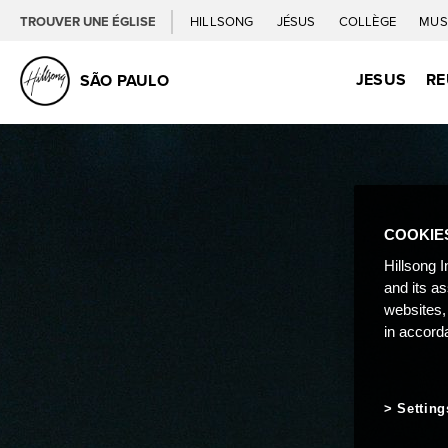
TROUVER UNE ÉGLISE
HILLSONG
JÉSUS
COLLÈGE
MUS
JESUS
RE
SÃO PAULO
COOKIE
Hillsong I
and its a
websites,
in accord
Setting