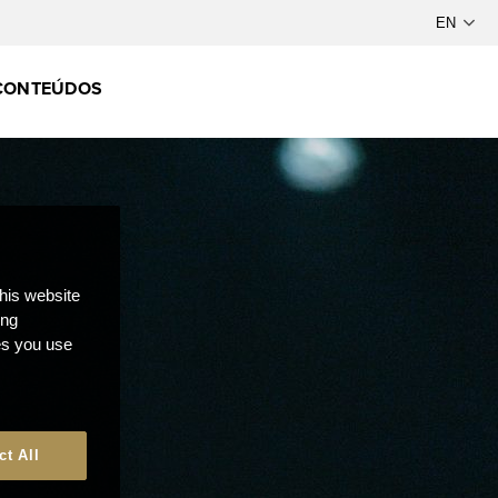
CONTEÚDOS
this website
ong
ces you use
ct All