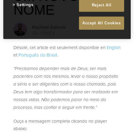
NOME
Settings
Reject All
Accept All Cookies
Raphael Galante
Apr 7 2024
Désolé, cet article est seulement disponible en
English
et
Português do Brasil
.
“Precisamos depender mais de Deus, ser mais
pacientes com nós mesmos, levar o nosso propósito
a sério e ser diligentes com o nosso chamado, pois
Deus tem algo transformador para ser realizado em
nossas vidas. Não podemos parar no meio do
processo, mas confiar e seguir em frente.”
Ouça a mensagem completa clicando no player
abaixo: