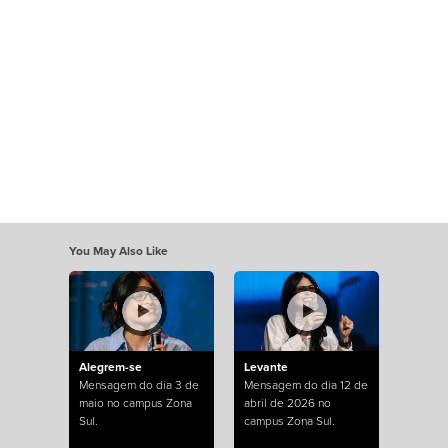
You May Also Like
Alegrem-se
Levante
Mensagem do dia 3 de
Mensagem do dia 12 de
maio no campus Zona
abril de 2026 no
Sul.
campus Zona Sul.