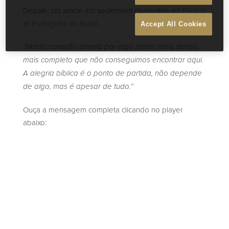
Désolé, cet article est seulement disponible en
English
et
Português do Brasil
.
Accept All Cookies
“Nosso coração anseia por algo maior, mais denso,
mais completo que não conseguimos encontrar aqui.
A alegria bíblica é o ponto de partida, não depende
de algo, mas é apesar de tudo.”
Ouça a mensagem completa clicando no player
abaixo: