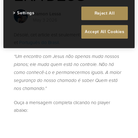
Ramon Lessa
Settings
Reject All
May 3 2026
Accept All Cookies
Désolé, cet article est seulement disponible en
English
et
Português do Brasil
.
“Um encontro com Jesus não apenas muda nossos
planos; ele muda quem está no controle. Não há
como conhecê-Lo e permanecermos iguais. A maior
segurança do nosso chamado é saber Quem está
nos chamando.”
Ouça a mensagem completa clicando no player
abaixo: