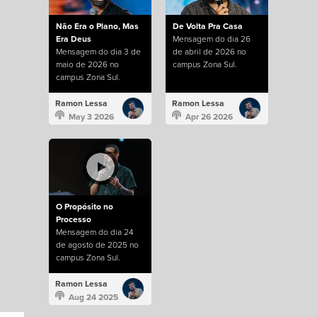
Não Era o Plano, Mas
De Volta Pra Casa
Era Deus
Mensagem do dia 26
Mensagem do dia 3 de
de abril de 2026 no
maio de 2026 no
campus Zona Sul.
campus Zona Sul.
Ramon Lessa
Ramon Lessa
May 3 2026
Apr 26 2026
O Propósito no
Processo
Mensagem do dia 24
de agosto de 2025 no
campus Zona Sul.
Ramon Lessa
Aug 24 2025