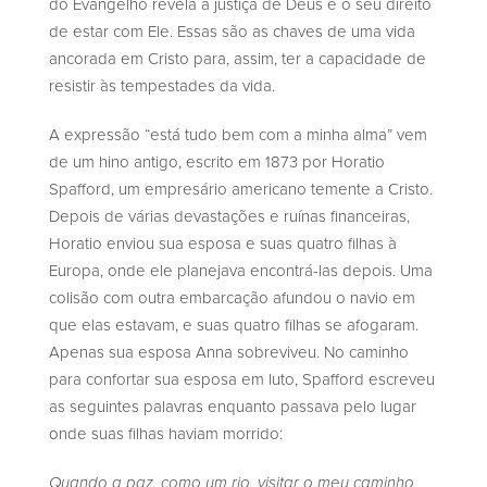
do Evangelho revela a justiça de Deus e o seu direito
de estar com Ele. Essas são as chaves de uma vida
ancorada em Cristo para, assim, ter a capacidade de
resistir às tempestades da vida.
A expressão “está tudo bem com a minha alma” vem
de um hino antigo, escrito em 1873 por Horatio
Spafford, um empresário americano temente a Cristo.
Depois de várias devastações e ruínas financeiras,
Horatio enviou sua esposa e suas quatro filhas à
Europa, onde ele planejava encontrá-las depois. Uma
colisão com outra embarcação afundou o navio em
que elas estavam, e suas quatro filhas se afogaram.
Apenas sua esposa Anna sobreviveu. No caminho
para confortar sua esposa em luto, Spafford escreveu
as seguintes palavras enquanto passava pelo lugar
onde suas filhas haviam morrido:
Quando a paz, como um rio, visitar o meu caminho,