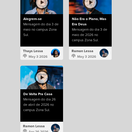
Alegrem-se
Não Era o Plano, Mas
Mensagem do dia 3 de
Era Deus
maio no campus Zona
Mensagem do dia 3 de
Sul.
maio de 2026 no
campus Zona Sul.
Thays Lessa
Ramon Lessa
May 3 2026
May 3 2026
De Volta Pra Casa
Mensagem do dia 26
de abril de 2026 no
campus Zona Sul.
Ramon Lessa
Apr 26 2026