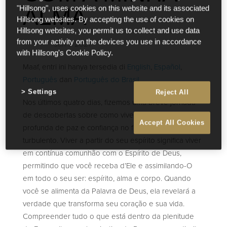
ALMA
"Hillsong", uses cookies on this website and its associated
Hillsong websites. By accepting the use of cookies on
Hillsong websites, you permit us to collect and use data
from your activity on the devices you use in accordance
Jan 5 2021
with Hillsong's Cookie Policy.
Maaf, entri ini hanya tersedia di
English
,
Español
,
Português
dan
Português do Brasil
.
Settings
Reject All
Nos últimos quatro dias, fizemos uma breve jornada
de descobertas sobre como viver com uma sensação
Accept All Cookies
profunda de paz e confiança no futuro em um mundo
turbulento. Viver a partir do seu espírito significa viver
em contínua comunhão com o Espírito de Deus,
permitindo que você receba d’Ele e assimilando-O
em todo o seu ser: espírito, alma e corpo. Quando
você se alimenta da Palavra de Deus, ela revelará a
verdade que transforma seu coração e sua vida.
Compreender tudo o que está dentro da plenitude