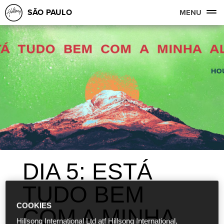
SÃO PAULO
MENU
DIA 5: ESTÁ
TUDO BEM
COOKIES
COM A MINHA
Hillsong International Ltd atf Hillsong International,