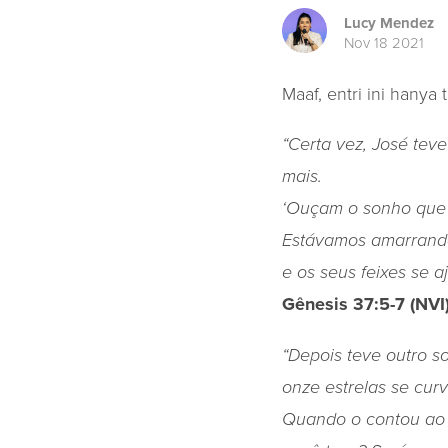
Lucy Mendez
Nov 18 2021
Maaf, entri ini hanya 
“Certa vez, José tev
mais.
‘Ouçam o sonho que ti
Estávamos amarrando 
e os seus feixes se 
Gênesis 37:5-7 (NVI
“Depois teve outro so
onze estrelas se cur
Quando o contou ao p