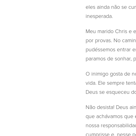
eles ainda não se cum
inesperada.
Meu marido Chris e e
por provas. No cami
pudéssemos entrar em
paramos de sonhar, p
O inimigo gosta de n
vida. Ele sempre ten
Deus se esqueceu d
Não desista! Deus ain
que achávamos que e
nossa responsabilida
cumprisse e, nesse p