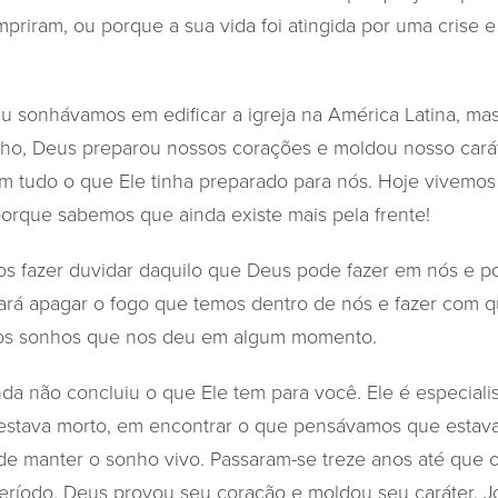
priram, ou porque a sua vida foi atingida por uma crise e
u sonhávamos em edificar a igreja na América Latina, m
nho, Deus preparou nossos corações e moldou nosso cará
 tudo o que Ele tinha preparado para nós. Hoje vivemo
orque sabemos que ainda existe mais pela frente!
os fazer duvidar daquilo que Deus pode fazer em nós e p
tará apagar o fogo que temos dentro de nós e fazer com 
os sonhos que nos deu em algum momento.
da não concluiu o que Ele tem para você. Ele é especialis
stava morto, em encontrar o que pensávamos que estava
de manter o sonho vivo. Passaram-se treze anos até que 
eríodo, Deus provou seu coração e moldou seu caráter. Jo