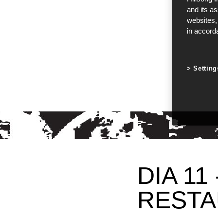
and its a
websites,
in accord
Setting
DIA 11
REST