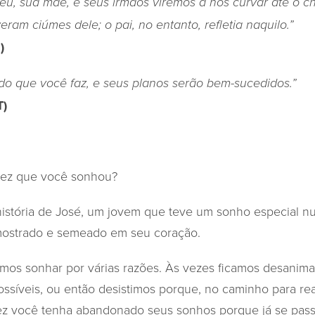
eu, sua mãe, e seus irmãos viremos a nos curvar até o c
eram ciúmes dele; o pai, no entanto, refletia naquilo.”
)
do que você faz, e seus planos serão bem-sucedidos.”
T)
 vez que você sonhou?
 história de José, um jovem que teve um sonho especial 
mostrado e semeado em seu coração.
mos sonhar por várias razões. Às vezes ficamos desanim
síveis, ou então desistimos porque, no caminho para rea
vez você tenha abandonado seus sonhos porque já se pas