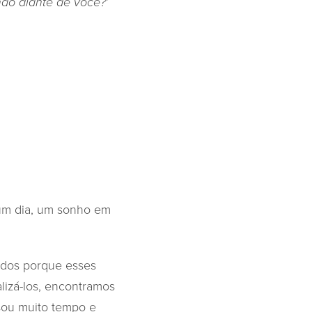
hão diante de você?’
num dia, um sonho em
ados porque esses
lizá-los, encontramos
sou muito tempo e