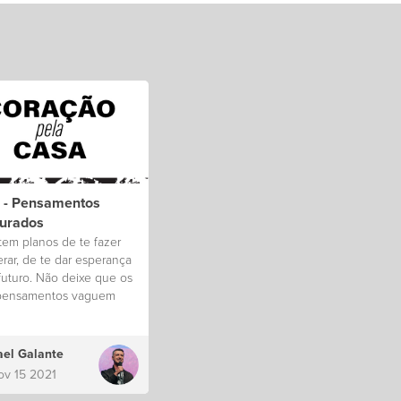
8 - Pensamentos
aurados
tem planos de te fazer
rar, de te dar esperança
futuro. Não deixe que os
pensamentos vaguem
vale da desesperança.
el Galante
ov 15 2021