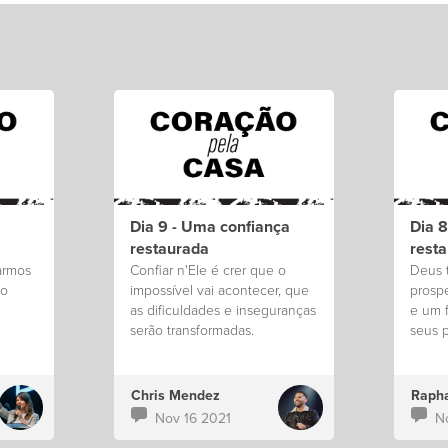
Dia 9 - Uma confiança
Dia 
restaurada
rest
armos
Confiar n'Ele é crer que o
Deus 
ão
impossível vai acontecer, que
prospe
as dificuldades e inseguranças
e um 
serão transformadas.
seus 
pelo 
Chris Mendez
Rapha
Nov 16 2021
N