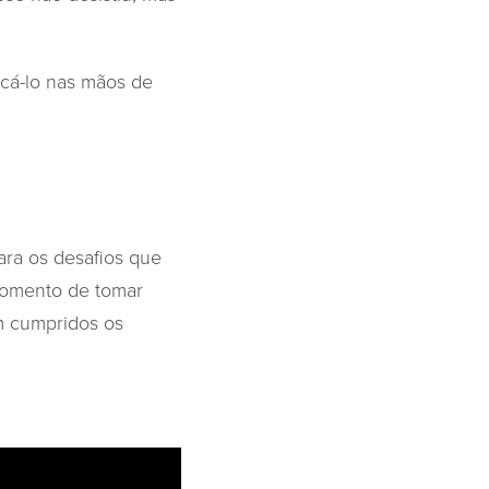
ocá-lo nas mãos de
ara os desafios que
 momento de tomar
m cumpridos os