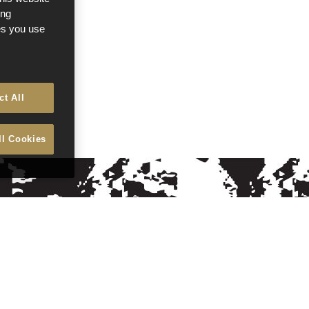
ong
ces you use
ct All
ll Cookies