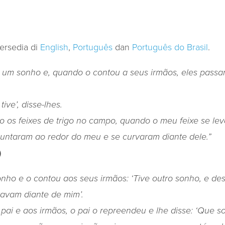
tersedia di
English
,
Português
dan
Português do Brasil
.
e um sonho e, quando o contou a seus irmãos, eles passa
ve’, disse-lhes.
os feixes de trigo no campo, quando o meu feixe se lev
ajuntaram ao redor do meu e se curvaram diante dele.”
)
nho e o contou aos seus irmãos: ‘Tive outro sonho, e dest
vavam diante de mim’.
ai e aos irmãos, o pai o repreendeu e lhe disse: ‘Que s