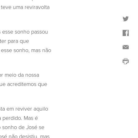
 teve uma reviravolta
as esse sonho passou
ter para que
s esse sonho, mas não
or meio da nossa
que acreditemos que
ta em reviver aquilo
 perdido. Mas é
o sonho de José se
sé não desistiu, mas