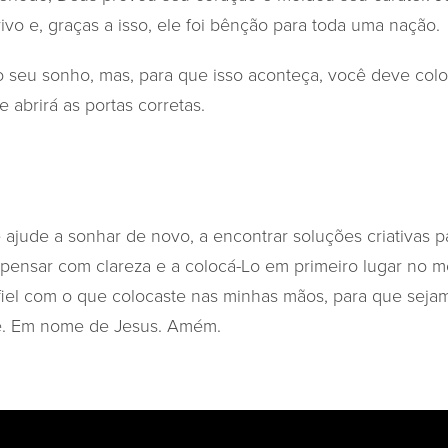
vo e, graças a isso, ele foi bênção para toda uma nação.
o seu sonho, mas, para que isso aconteça, você deve col
e abrirá as portas corretas.
ajude a sonhar de novo, a encontrar soluções criativas p
 pensar com clareza e a colocá-Lo em primeiro lugar no
fiel com o que colocaste nas minhas mãos, para que seja
e. Em nome de Jesus. Amém.