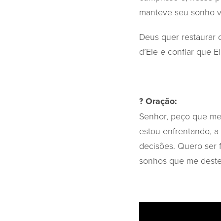
manteve seu sonho vi
Deus quer restaurar 
d’Ele e confiar que El
? Oração:
Senhor, peço que me 
estou enfrentando, a
decisões. Quero ser 
sonhos que me dest