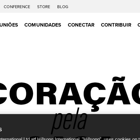
CONFERENCE
STORE
BLOG
UNIÕES
COMUNIDADES
CONECTAR
CONTRIBUIR
S
nternational Ltd atf Hillsong International, "Hillsong", uses cookies on 