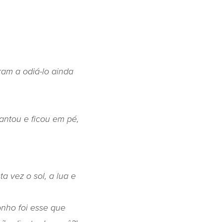
ram a odiá-lo ainda
antou e ficou em pé,
a vez o sol, a lua e
onho foi esse que