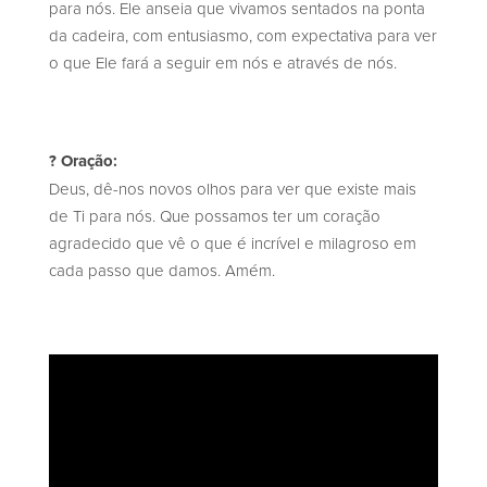
para nós. Ele anseia que vivamos sentados na ponta
da cadeira, com entusiasmo, com expectativa para ver
o que Ele fará a seguir em nós e através de nós.
? Oração:
Deus, dê-nos novos olhos para ver que existe mais
de Ti para nós. Que possamos ter um coração
agradecido que vê o que é incrível e milagroso em
cada passo que damos. Amém.