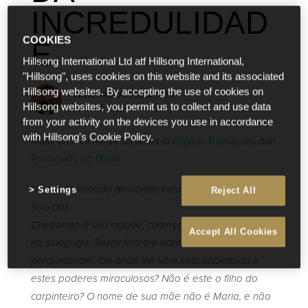
INCREDULIDAD
COOKIES
E
Hillsong International Ltd atf Hillsong International,
"Hillsong", uses cookies on this website and its associated
Hillsong websites. By accepting the use of cookies on
Natanael Annacondia
Nov 12 2021
Hillsong websites, you permit us to collect and use data
from your activity on the devices you use in accordance
with Hillsong's Cookie Policy.
Maaf, entri ini hanya tersedia di
English
,
Português
dan
Português do Brasil
.
“Tendo terminado de contar estas parábolas, Jesus
Settings
Reject All
saiu dali.
Chegando à sua cidade, começou a ensinar o povo
Accept All Cookies
na sinagoga. Todos ficaram admirados e
perguntavam: ‘De onde lhe vêm esta sabedoria e
estes poderes miraculosos? Não é este o filho do
carpinteiro? O nome de sua mãe não é Maria, e não