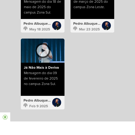
Mensagem do dia 18 de
de março de 2025 do
maio de 2025 do
campus Zona Leste.
campus Zona Sul.
Pedro Albuquerque
Pedro Albuquerque
May 18 2025
Mar 23 2025
Já Não Mais à Deriva
Mensagem do dia 09
de fevereiro de 2025
no campus Zona Sul.
Pedro Albuquerque
Feb 9 2025