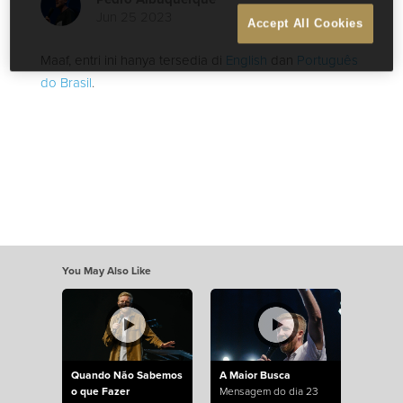
Jun 25 2023
Accept All Cookies
Maaf, entri ini hanya tersedia di
English
dan
Português
do Brasil
.
You May Also Like
Quando Não Sabemos
A Maior Busca
o que Fazer
Mensagem do dia 23