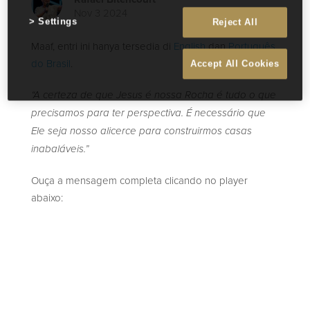
Nov 3 2024
Settings
Reject All
Maaf, entri ini hanya tersedia di
English
dan
Português
do Brasil
.
Accept All Cookies
“A certeza de que Jesus é nossa Rocha é tudo o que
precisamos para ter perspectiva. É necessário que
Ele seja nosso alicerce para construirmos casas
inabaláveis.”
Ouça a mensagem completa clicando no player
abaixo: