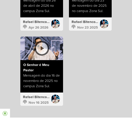
Mensagem do dia 26
Mensagem do dia 23
de abril de 2026 no
de novembro de 2025
campus Zona Sul.
no campus Zona Sul.
Rafael Bitencourt
Rafael Bitencourt
Apr 26 2026
Nov 23 2025
O Senhor é Meu
Pastor
Mensagem do dia 16 de
novembro de 2025 no
campus Zona Sul.
Rafael Bitencourt
Nov 16 2025