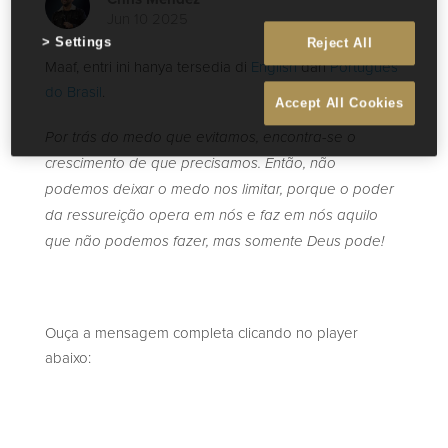
Jun 10 2025
Settings
Reject All
Maaf, entri ini hanya tersedia di
English
dan
Português
do Brasil
.
Accept All Cookies
Por trás do medo que evitamos, encontra-se o
crescimento de que precisamos. Então, não
podemos deixar o medo nos limitar, porque o poder
da ressureição opera em nós e faz em nós aquilo
que não podemos fazer, mas somente Deus pode!
Ouça a mensagem completa clicando no player
abaixo: