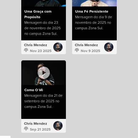
Uma Graça com
Uma Fé Persistente
Propósito
Mensagem do dia 9 de
Mensagem do dia 23
novembro de 2025 no
de novembro de 2025
campus Zona Sul.
no campus Zona Sul.
Chris Mendez
Chris Mendez
Nov 23 2025
Nov 9 2025
Como O Vê
Mensagem do dia 21 de
setembro de 2025 no
campus Zona Sul.
Chris Mendez
Sep 21 2025