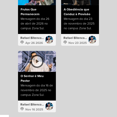
Frutos Que
A Obediência que
Permanecem
Conduz à Provisão
Mensagem do dia 26
Mensagem do dia 23
de abril de 2026 no
de novembro de 2025
campus Zona Sul.
no campus Zona Sul.
Rafael Bitencourt
Rafael Bitencourt
Apr 26 2026
Nov 23 2025
O Senhor é Meu
Pastor
Mensagem do dia 16 de
novembro de 2025 no
campus Zona Sul.
Rafael Bitencourt
Nov 16 2025