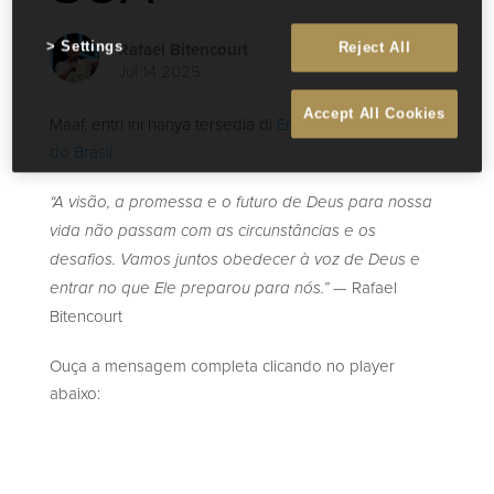
Rafael Bitencourt
Settings
Reject All
Jul 14 2025
Accept All Cookies
Maaf, entri ini hanya tersedia di
English
dan
Português
do Brasil
.
“A visão, a promessa e o futuro de Deus para nossa
vida não passam com as circunstâncias e os
desafios. Vamos juntos obedecer à voz de Deus e
— Rafael
entrar no que Ele preparou para nós.”
Bitencourt
Ouça a mensagem completa clicando no player
abaixo: