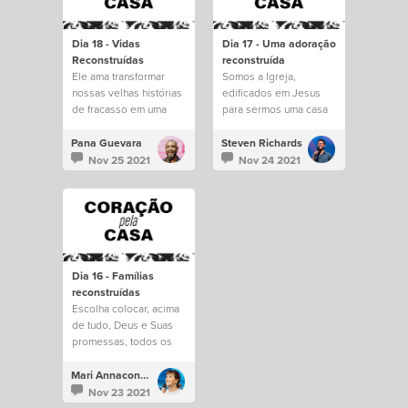
Dia 18 - Vidas
Dia 17 - Uma adoração
Reconstruídas
reconstruída
Ele ama transformar
Somos a Igreja,
nossas velhas histórias
edificados em Jesus
de fracasso em uma
para sermos uma casa
nova esperança futura.
para todos.
Pana Guevara
Steven Richards
Nov 25 2021
Nov 24 2021
Dia 16 - Famílias
reconstruídas
Escolha colocar, acima
de tudo, Deus e Suas
promessas, todos os
dias.
Mari Annacondia
Nov 23 2021