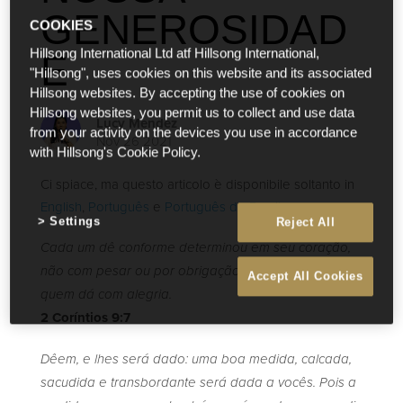
GENEROSIDAD
COOKIES
Hillsong International Ltd atf Hillsong International,
E
"Hillsong", uses cookies on this website and its associated
Hillsong websites. By accepting the use of cookies on
Hillsong websites, you permit us to collect and use data
Lucy Mendez
from your activity on the devices you use in accordance
Nov 26 2021
with Hillsong's Cookie Policy.
Ci spiace, ma questo articolo è disponibile soltanto in
English
,
Português
e
Português do Brasil
.
Settings
Reject All
Cada um dê conforme determinou em seu coração,
não com pesar ou por obrigação, pois Deus ama
Accept All Cookies
quem dá com alegria.
2 Coríntios 9:7
Dêem, e lhes será dado: uma boa medida, calcada,
sacudida e transbordante será dada a vocês. Pois a