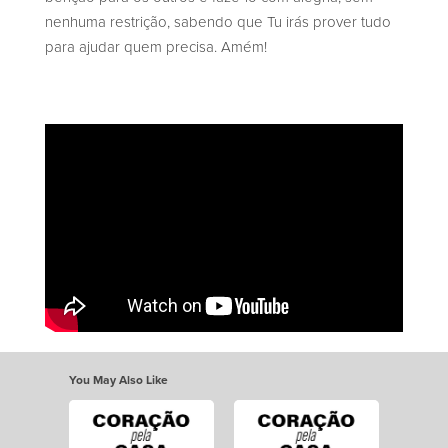
nenhuma restrição, sabendo que Tu irás prover tudo
para ajudar quem precisa. Amém!
You May Also Like