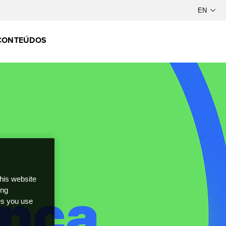
CONTEÚDOS
this website
ong
ces you use