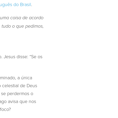
uguês do Brasil
.
guma coisa de acordo
m tudo o que pedimos,
. Jesus disse: “Se os
rminado, a única
 celestial de Deus
s, se perdermos o
iago avisa que nos
 foco?