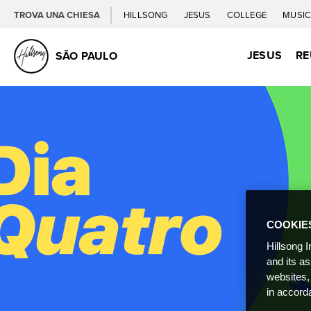
TROVA UNA CHIESA
HILLSONG
JESUS
COLLEGE
MUSI
JESUS
RE
SÃO PAULO
COOKIE
Hillsong I
and its a
websites,
in accord