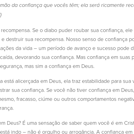
 mão da confiança que vocês têm; ela será ricamente re
)
 recompensa. Se o diabo puder roubar sua confiança, el
e e destruir sua recompensa. Nosso senso de confiança po
tações da vida – um período de avanço e sucesso pode d
ecaída, devorando sua confiança. Mas confiança em suas p
segurança, mas sim a confiança em Deus.
está alicerçada em Deus, ela traz estabilidade para sua v
trar sua confiança. Se você não tiver confiança em Deus,
mesmo, fracasso, ciúme ou outros comportamentos negati
rança.
em Deus? É uma sensação de saber quem você é em Crist
está indo – não é orgulho ou arrogância. A confiança em