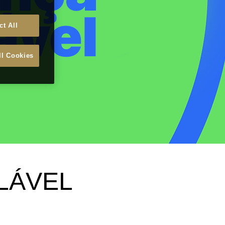
ct All
ll Cookies
ALÁVEL