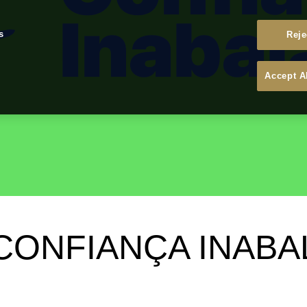
s
Reje
Accept A
: CONFIANÇA INAB