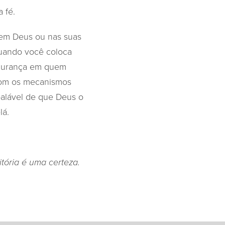
 fé.
 em Deus ou nas suas
Quando você coloca
egurança em quem
 com os mecanismos
balável de que Deus o
lá.
tória é uma certeza.