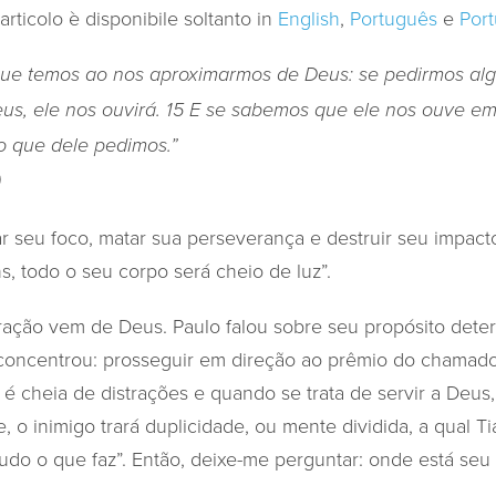
articolo è disponibile soltanto in
English
,
Português
e
Port
 que temos ao nos aproximarmos de Deus: se pedirmos al
s, ele nos ouvirá. 15 E se sabemos que ele nos ouve e
 que dele pedimos.”
)
r seu foco, matar sua perseverança e destruir seu impacto
, todo o seu corpo será cheio de luz”.
ração vem de Deus. Paulo falou sobre seu propósito dete
concentrou: prosseguir em direção ao prêmio do chamado
 é cheia de distrações e quando se trata de servir a Deu
, o inimigo trará duplicidade, ou mente dividida, a qual T
tudo o que faz”. Então, deixe-me perguntar: onde está seu