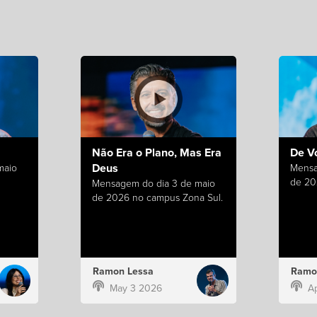
Não Era o Plano, Mas Era
De V
Deus
maio
Mensa
de 20
Mensagem do dia 3 de maio
de 2026 no campus Zona Sul.
Ramon Lessa
Ramo
May 3 2026
A