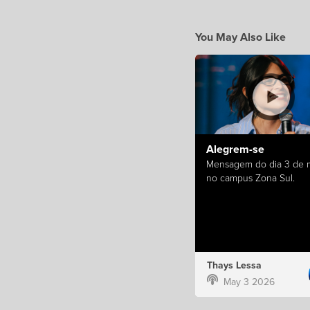
You May Also Like
Alegrem-se
Mensagem do dia 3 de 
no campus Zona Sul.
Thays Lessa
May 3 2026