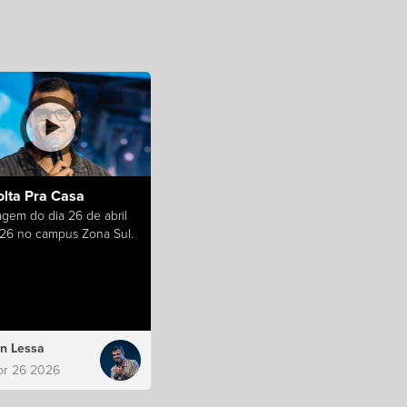
olta Pra Casa
gem do dia 26 de abril
26 no campus Zona Sul.
n Lessa
pr 26 2026