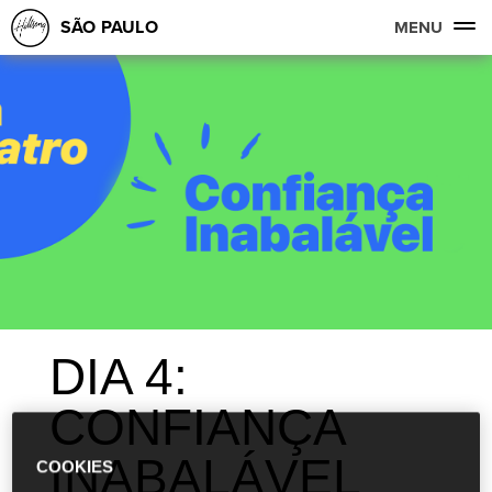
SÃO PAULO
MENU
DIA 4:
CONFIANÇA
INABALÁVEL
COOKIES