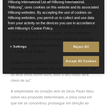
Hillsong International Ltd atf Hillsong International,
"Hillsong", uses cookies on this website and its associated
Jan 4 2022
Hillsong websites. By accepting the use of cookies on
Hillsong websites, you permit us to collect and use data
“Esta é a confiança que temos ao nos aproximarmos
from your activity on the devices you use in accordance
de Deus: se pedirmos alguma coisa de acordo com a
with Hillsong's Cookie Policy.
vontade de Deus, ele nos ouvirá. 15 E se sabemos
que ele nos ouve em tudo o que pedimos, sabemos
que temos o que dele pedimos.”
Settings
Reject All
— 1 João 5:14-15 (NVI)
Accept All Cookies
O diabo amaria roubar seu foco, matar sua
perseverança e destruir seu impacto. Jesus disse: “Se
os seus olhos forem bons, todo o seu corpo será
cheio de luz”.
A simplicidade do coração vem de Deus. Paulo falou
sobre seu propósito determinado, a única coisa em
que ele se concentrou: prosseguir em direção ao