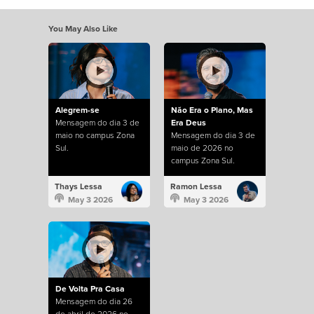
You May Also Like
Alegrem-se
Não Era o Plano, Mas
Mensagem do dia 3 de
Era Deus
maio no campus Zona
Mensagem do dia 3 de
Sul.
maio de 2026 no
campus Zona Sul.
Thays Lessa
Ramon Lessa
May 3 2026
May 3 2026
De Volta Pra Casa
Mensagem do dia 26
de abril de 2026 no